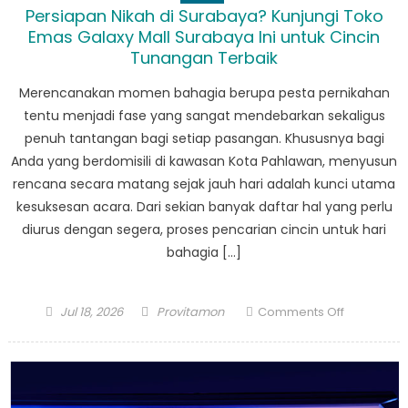
Persiapan Nikah di Surabaya? Kunjungi Toko
Emas Galaxy Mall Surabaya Ini untuk Cincin
Tunangan Terbaik
Merencanakan momen bahagia berupa pesta pernikahan
tentu menjadi fase yang sangat mendebarkan sekaligus
penuh tantangan bagi setiap pasangan. Khususnya bagi
Anda yang berdomisili di kawasan Kota Pahlawan, menyusun
rencana secara matang sejak jauh hari adalah kunci utama
kesuksesan acara. Dari sekian banyak daftar hal yang perlu
diurus dengan segera, proses pencarian cincin untuk hari
bahagia […]
Posted
Author
on
Jul 18, 2026
Provitamon
Comments Off
on
Persiapan
Nikah
di
Surabaya