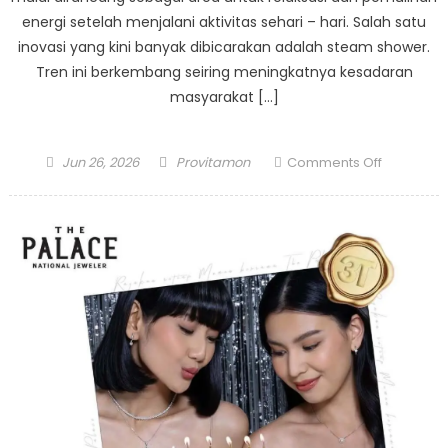
energi setelah menjalani aktivitas sehari – hari. Salah satu
inovasi yang kini banyak dibicarakan adalah steam shower.
Tren ini berkembang seiring meningkatnya kesadaran
masyarakat […]
Posted
Author
on
Jun 26, 2026
Provitamon
Comments Off
on
Ini
Dia
5
Fakta
Steam
Shower
Yang
Banyak
Dibicarak
!