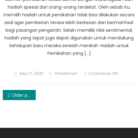
hadiah spesial dari orang-orang terdekat. Oleh sebab itu,
memilih hadiah untuk pernikahan tidak bisa dilakukan secara
asal agar pemberian terasa lebih berkesan dan bermanfaat
bagi pasangan pengantin. Selain memiliki nilai sentimental,
hadiah yang tepat juga dapat digunakan untuk mendukung
kehidupan baru mereka setelah menikah. Hadiah untuk
Pernikahan yang […]
Posted
Author
on
May 17, 2026
Provitamon
Comments Off
on
8
Hadiah
Posts
untuk
Older posts
Pernikaha
navigation
yang
Paling
Memorab
dan
Fungsiona