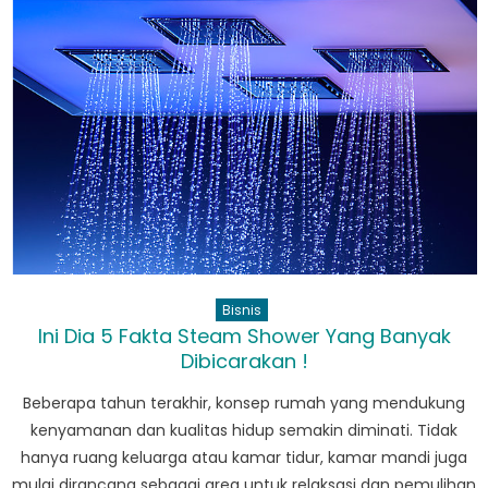
Kunjungi
Toko
Emas
Galaxy
Mall
Surabaya
Ini
untuk
Cincin
Tunangan
Terbaik
Bisnis
Ini Dia 5 Fakta Steam Shower Yang Banyak
Dibicarakan !
Beberapa tahun terakhir, konsep rumah yang mendukung
kenyamanan dan kualitas hidup semakin diminati. Tidak
hanya ruang keluarga atau kamar tidur, kamar mandi juga
mulai dirancang sebagai area untuk relaksasi dan pemulihan