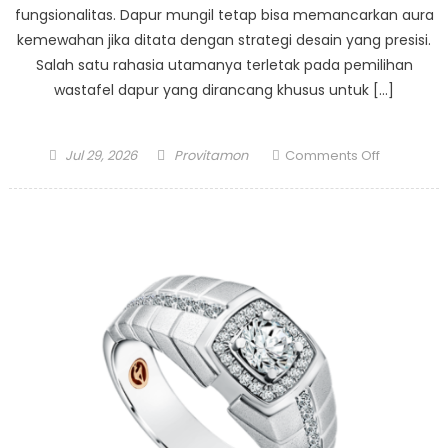
fungsionalitas. Dapur mungil tetap bisa memancarkan aura
kemewahan jika ditata dengan strategi desain yang presisi.
Salah satu rahasia utamanya terletak pada pemilihan
wastafel dapur yang dirancang khusus untuk […]
Posted
Author
on
Jul 29, 2026
Provitamon
Comments Off
on
Memaksim
Area
Cuci
Piring:
Ide
Wastafel
Dapur
untuk
Ruang
Sempit