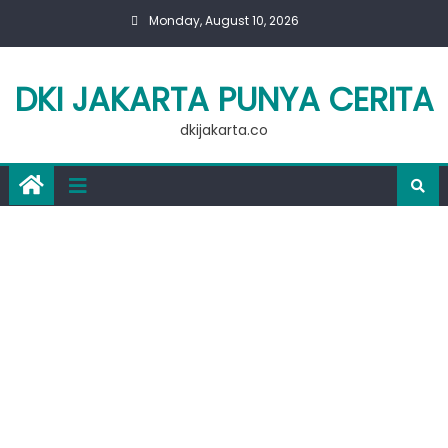
Skip
Monday, August 10, 2026
to
content
DKI JAKARTA PUNYA CERITA
dkijakarta.co