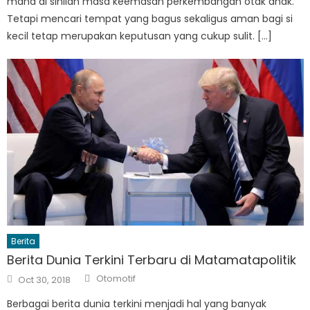
mana di sinilah masa keemasan perkembangan otak anak.
Tetapi mencari tempat yang bagus sekaligus aman bagi si
kecil tetap merupakan keputusan yang cukup sulit. […]
Berita
Berita Dunia Terkini Terbaru di Matamatapolitik
Author
Posted
Otomotif
Oct 30, 2018
on
Berbagai berita dunia terkini menjadi hal yang banyak