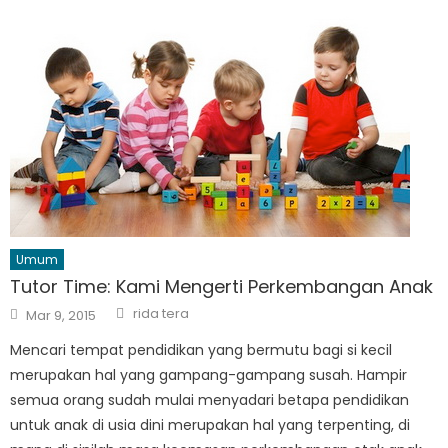
Umum
Tutor Time: Kami Mengerti Perkembangan Anak
Author
Posted
rida tera
Mar 9, 2015
on
Mencari tempat pendidikan yang bermutu bagi si kecil
merupakan hal yang gampang-gampang susah. Hampir
semua orang sudah mulai menyadari betapa pendidikan
untuk anak di usia dini merupakan hal yang terpenting, di