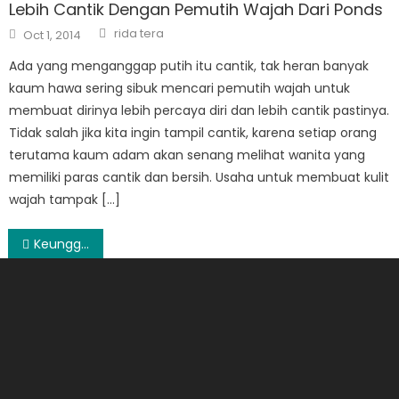
Lebih Cantik Dengan Pemutih Wajah Dari Ponds
Author
Posted
rida tera
Oct 1, 2014
on
Ada yang menganggap putih itu cantik, tak heran banyak
kaum hawa sering sibuk mencari pemutih wajah untuk
membuat dirinya lebih percaya diri dan lebih cantik pastinya.
Tidak salah jika kita ingin tampil cantik, karena setiap orang
terutama kaum adam akan senang melihat wanita yang
memiliki paras cantik dan bersih. Usaha untuk membuat kulit
wajah tampak […]
Post
Keunggulan Sekolah Bola Brazilian Soccer School
navigation