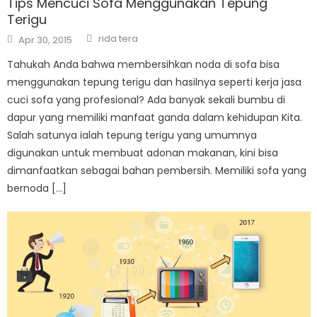
Tips Mencuci Sofa Menggunakan Tepung
Terigu
Author
Posted
rida tera
Apr 30, 2015
on
Tahukah Anda bahwa membersihkan noda di sofa bisa
menggunakan tepung terigu dan hasilnya seperti kerja jasa
cuci sofa yang profesional? Ada banyak sekali bumbu di
dapur yang memiliki manfaat ganda dalam kehidupan Kita.
Salah satunya ialah tepung terigu yang umumnya
digunakan untuk membuat adonan makanan, kini bisa
dimanfaatkan sebagai bahan pembersih. Memiliki sofa yang
bernoda […]