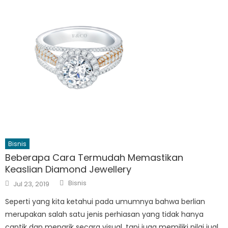
Bisnis
Beberapa Cara Termudah Memastikan
Keaslian Diamond Jewellery
Author
Posted
Bisnis
Jul 23, 2019
on
Seperti yang kita ketahui pada umumnya bahwa berlian
merupakan salah satu jenis perhiasan yang tidak hanya
cantik dan menarik secara visual, tapi juga memiliki nilai jual