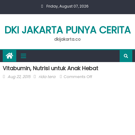
Skip
Friday, August 07, 2026
to
content
DKI JAKARTA PUNYA CERITA
dkijakarta.co
Vitabumin, Nutrisi untuk Anak Hebat
Posted
Author
on
Aug 22, 2015
rida tera
Comments Off
on
Vitabumin,
Nutrisi
untuk
Anak
Hebat