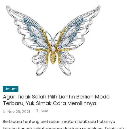
Umum
Agar Tidak Salah Pilih Liontin Berlian Model
Terbaru, Yuk Simak Cara Memilihnya
Author
Posted
Sule
Nov 26, 2021
on
Berbicara tentang perhiasan seakan tidak ada habisnya
karena banyak sekali macam dan juga modelnya. Salah satu