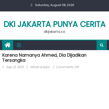
Skip
Saturday, August 08, 2026
to
content
DKI JAKARTA PUNYA CERITA
dkijakarta.co
Karena Namanya Ahmed, Dia Dijadikan
Tersangka
Posted
Author
on
Sep 21, 2015
Windi Ariska
Comments Off
on
Karena
Namanya
Ahmed,
Dia
Dijadikan
Tersangka