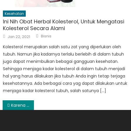
Kesehatan
Ini Nih Obat Herbal Kolesterol, Untuk Mengatasi
Kolesterol Secara Alami
Author
Posted
Bisnis
Jan 22, 2021
on
Kolesterol merupakan salah satu zat yang diperlukan oleh
tubuh. Namun jika kadarnya terlalu berlebih di dalam tubuh
juga dapat menimbulkan bebagai gangguan kesehatan.
Sehingga menjaga kadar kolesterol di dalam tubuh menjadi
hal yang harus dilakukan jika tubuh Anda ingin tetap terjaga
kesehatannya. Ada berbagai cara yag dapat dilakukan untuk
menjaga kadar kolesterol tubuh, salah satunya […]
Post
Karena Namanya Ahmed, Dia Dijadikan Tersangka
navigation