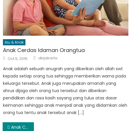
ibu & Anak
Anak Cerdas Idaman Orangtua
Author
Posted
dkijakarta
Oct 5, 2015
on
Anak adalah sebuah anugrah yang diberikan oleh allah swt
kepada setiap orang tua sehingga memberikan warna pada
keluarga tersebut. Anak juga merupakan amanah yang
ahrus dijaga oleh orang tua tersebut dan diberikan
pendidikan dan rasa kasih sayang yang tulus atas dasar
keimanan sehingga anak menjadi anak yang diidamkan oleh
orang tua tentu anak tersebut anak […]
Post
Anak Cerdas Idaman Orangtua