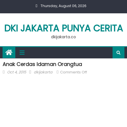
Skip
Thursday, August 06, 2026
to
content
DKI JAKARTA PUNYA CERITA
dkijakarta.co
Anak Cerdas Idaman Orangtua
Posted
Author
on
Oct 4, 2015
dkijakarta
Comments Off
on
Anak
Cerdas
Idaman
Orangtua