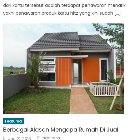
dari kartu tersebut adalah terdapat penawaran menarik
yakni penawaran produk kartu hitz yang kini sudah […]
Featured
Berbagai Alasan Mengapa Rumah Di Jual
Author
Posted
rida tera
Jan 21, 2016