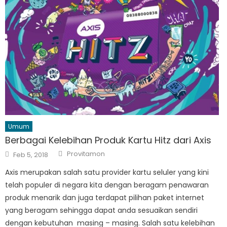
Umum
Berbagai Kelebihan Produk Kartu Hitz dari Axis
Author
Posted
Provitamon
Feb 5, 2018
on
Axis merupakan salah satu provider kartu seluler yang kini
telah populer di negara kita dengan beragam penawaran
produk menarik dan juga terdapat pilihan paket internet
yang beragam sehingga dapat anda sesuaikan sendiri
dengan kebutuhan masing – masing. Salah satu kelebihan