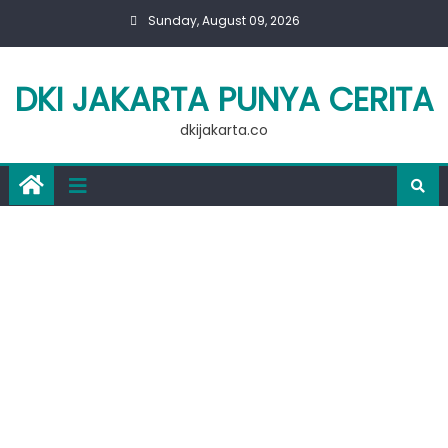
Skip
Sunday, August 09, 2026
to
content
DKI JAKARTA PUNYA CERITA
dkijakarta.co