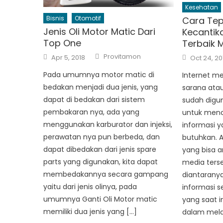
Kesehatan
Bisnis
Otomotif
Cara Tep
Jenis Oli Motor Matic Dari
Kecantik
Top One
Terbaik M
Author
Posted
Posted
Provitamon
Apr 5, 2018
Oct 24, 20
on
on
Pada umumnya motor matic di
Internet m
bedakan menjadi dua jenis, yang
sarana atau
dapat di bedakan dari sistem
sudah digu
pembakaran nya, ada yang
untuk menc
menggunakan karburator dan injeksi,
informasi y
perawatan nya pun berbeda, dan
butuhkan. A
dapat dibedakan dari jenis spare
yang bisa a
parts yang digunakan, kita dapat
media terse
membedakannya secara gampang
diantarany
yaitu dari jenis olinya, pada
informasi s
umumnya Ganti Oli Motor matic
yang saat 
memiliki dua jenis yang […]
dalam mela