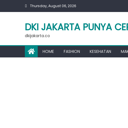
Skip
Thursday, August 06, 2026
to
content
DKI JAKARTA PUNYA CE
dkijakarta.co
HOME
FASHION
KESEHATAN
MA