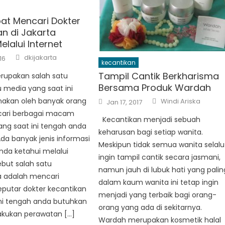
at Mencari Dokter
an di Jakarta
elalui Internet
Author
dkijakarta
16
kecantikan
Tampil Cantik Berkharisma
erupakan salah satu
Bersama Produk Wardah
 media yang saat ini
Author
Posted
nakan oleh banyak orang
Windi Ariska
Jan 17, 2017
on
ari berbagai macam
Kecantikan menjadi sebuah
ang saat ini tengah anda
keharusan bagi setiap wanita.
da banyak jenis informasi
Meskipun tidak semua wanita selalu
nda ketahui melalui
ingin tampil cantik secara jasmani,
but salah satu
namun jauh di lubuk hati yang palin
a adalah mencari
dalam kaum wanita ini tetap ingin
eputar dokter kecantikan
menjadi yang terbaik bagi orang-
ini tengah anda butuhkan
orang yang ada di sekitarnya.
kukan perawatan […]
Wardah merupakan kosmetik halal