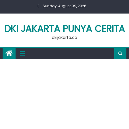
Skip
Sunday, August 09, 2026
to
content
DKI JAKARTA PUNYA CERITA
dkijakarta.co