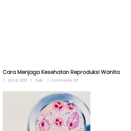
Cara Menjaga Kesehatan Reproduksi Wanita
Posted
Author
on
Oct 8, 2015
Sule
Comments Off
on
Cara
Menjaga
Kesehatan
Reproduksi
Wanita