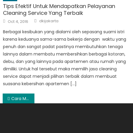
Tips Efektif Untuk Mendapatkan Pelayanan
Cleaning Service Yang Terbaik
Author
Posted
dkijakarta
Oct 4, 2016
on
Berbagai kesibukan yang dialami oleh sepasang suami istri
karena keduanya sama-sama bekerja dengan waktu yang
penuh dan sangat padat pastinya membutuhkan tenaga
lainnya dalam membatu membersihkan berbagai kotoran,
debu, dan yang lainnya pada apartemen atau rumah yang
dimiliki. Untuk hal tersebut maka memilih jasa cleaning
service dapat menjadi pilihan terbaik dalam membuat
suasana kebersihan apartemen […]
Post
Cara Menjaga Kesehatan Reproduksi Wanita
navigation