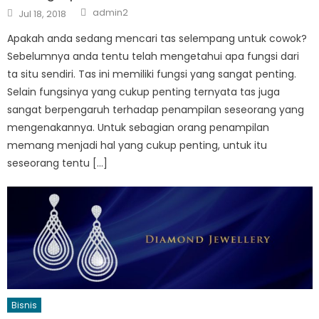
Author
Posted
admin2
Jul 18, 2018
on
Apakah anda sedang mencari tas selempang untuk cowok?
Sebelumnya anda tentu telah mengetahui apa fungsi dari
ta situ sendiri. Tas ini memiliki fungsi yang sangat penting.
Selain fungsinya yang cukup penting ternyata tas juga
sangat berpengaruh terhadap penampilan seseorang yang
mengenakannya. Untuk sebagian orang penampilan
memang menjadi hal yang cukup penting, untuk itu
seseorang tentu […]
Bisnis