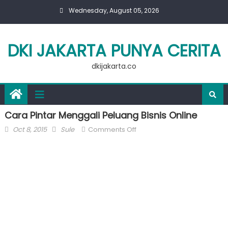
Skip
Wednesday, August 05, 2026
to
content
DKI JAKARTA PUNYA CERITA
dkijakarta.co
Cara Pintar Menggali Peluang Bisnis Online
Posted
Author
on
Oct 8, 2015
Sule
Comments Off
on
Cara
Pintar
Menggali
Peluang
Bisnis
Online