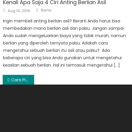
Kenali Apa Saja 4 Ciri Anting Berlian Asli
Author
Posted
Bisnis
Aug 14, 2019
on
Ingin membeli anting berlian asli? Berarti Anda harus bisa
membedakan mana berlian asli dan palsu. Jangan sampai
Anda sudah mengeluarkan biaya yang tidak murah, namun
berlian yang diperoleh ternyata palsu. Adakah cara
mengetahui sebuah berlian itu asli atau palsu? Ada
beberapa ciri yang bisa Anda gunakan untuk mengetahui
keaslian sebuah berlian. Hal ini termasuk mengetahui […]
Post
Cara Pintar Menggali Peluang Bisnis Online
navigation