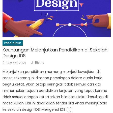
Pendidikan
Keuntungan Melanjutkan Pendidikan di Sekolah
Design IDS
Author
Posted
Bisnis
Oct 22, 2021
on
Melanjutkan pendidikan memang menjadi kewajiban di
masa sekarang ini dimana persaingan dalam dunia kerja
begitu ketat. Akan tetapi seringkali tidak semua dari kita
menemukan tujuan pendidikan lanjutan yang tepat karena
tidak sesuai dengan ketertarikan kita atau takut kesulitan di
masa kuliah. Hal ini tidak akan terjadi bila Anda melanjutkan
ke sekolah design IDS. Mengenal IDS […]