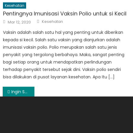
Kesehatan
Pentingnya Imunisasi Vaksin Polio untuk si Kecil
Author
Posted
Kesehatan
Mar 12, 2020
on
Vaksin adalah salah satu hal yang penting untuk diberikan
kepada si kecil. Salah satu vaksin yang dianjurkan adalah
imunisasi vaksin polio. Polio merupakan salah satu jenis
penyakit yang tergolong berbahaya. Maka, sangat penting
bagi setiap orang untuk mendapatkan perlindungan
terhadap penyakit tersebut sejak dini. Vaksin polio sendiri
bisa dilakukan di pusat layanan kesehatan. Apa Itu […]
Post
Ingin Sukses Dirumah? Kenali 4 Bisnis Internet Ini
navigation