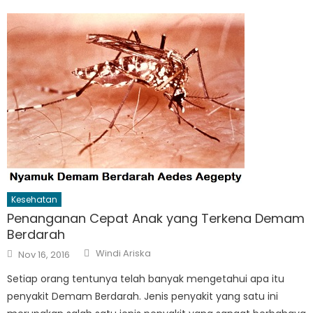
Kesehatan
Penanganan Cepat Anak yang Terkena Demam
Berdarah
Author
Posted
Windi Ariska
Nov 16, 2016
on
Setiap orang tentunya telah banyak mengetahui apa itu
penyakit Demam Berdarah. Jenis penyakit yang satu ini