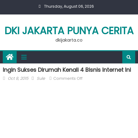
Skip
Thursday, August 06, 2026
to
content
DKI JAKARTA PUNYA CERITA
dkijakarta.co
Ingin Sukses Dirumah Kenali 4 Bisnis Internet Ini
Posted
Author
on
Oct 8, 2015
Sule
Comments Off
on
Ingin
Sukses
Dirumah
Kenali
4
Bisnis
Internet
Ini