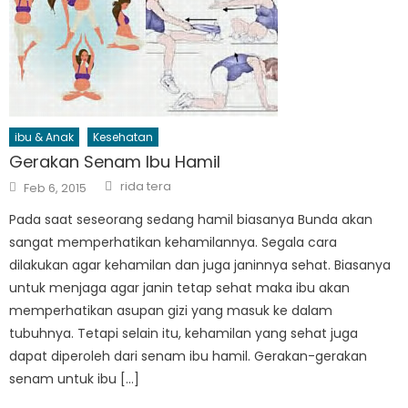
ibu & Anak
Kesehatan
Gerakan Senam Ibu Hamil
Author
Posted
rida tera
Feb 6, 2015
on
Pada saat seseorang sedang hamil biasanya Bunda akan
sangat memperhatikan kehamilannya. Segala cara
dilakukan agar kehamilan dan juga janinnya sehat. Biasanya
untuk menjaga agar janin tetap sehat maka ibu akan
memperhatikan asupan gizi yang masuk ke dalam
tubuhnya. Tetapi selain itu, kehamilan yang sehat juga
dapat diperoleh dari senam ibu hamil. Gerakan-gerakan
senam untuk ibu […]