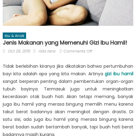
ibu & Anak
Jenis Makanan yang Memenuhi Gizi Ibu Hamil!
Posted
Author
on
Oct 29, 2015
rida tera
Comments Off
on
Jenis
Makanan
Tidak berlebihan kiranya jika dikatakan bahwa pertumbuhan
yang
bayi kita adalah apa yang kita makan. Artinya
gizi ibu hamil
Memenuhi
sangat berperan penting dalam pembentukan organ-organ
Gizi
tubuh bayinya. Termasuk juga untuk meningkatkan
Ibu
kecerdasan otak buah hati. Akan tetapi memang, banyak
Hamil!
juga ibu hamil yang merasa bingung memilih menu karena
takut berat badannya akan meningkat dengan drastis. DI
satu sisi, ada juga ibu hamil yang merasa bingung karena
berat badan sudah bertambah banyak, tapi buah hati berat
badannya masih kurang.