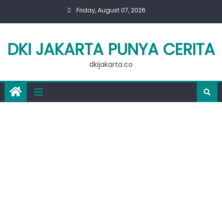
Skip
Friday, August 07, 2026
to
content
DKI JAKARTA PUNYA CERITA
dkijakarta.co