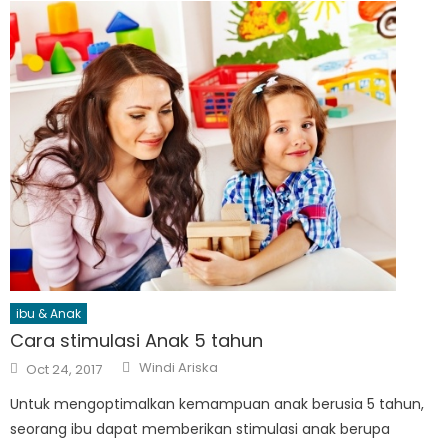
ibu & Anak
Cara stimulasi Anak 5 tahun
Author
Posted
Windi Ariska
Oct 24, 2017
on
Untuk mengoptimalkan kemampuan anak berusia 5 tahun,
seorang ibu dapat memberikan stimulasi anak berupa