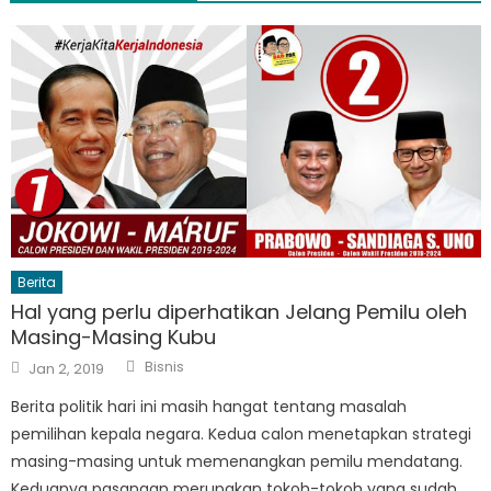
Berita
Hal yang perlu diperhatikan Jelang Pemilu oleh
Masing-Masing Kubu
Author
Posted
Bisnis
Jan 2, 2019
on
Berita politik hari ini masih hangat tentang masalah
pemilihan kepala negara. Kedua calon menetapkan strategi
masing-masing untuk memenangkan pemilu mendatang.
Keduanya pasangan merupakan tokoh-tokoh yang sudah