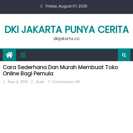
Skip
Friday, August 07, 2026
to
content
DKI JAKARTA PUNYA CERITA
dkijakarta.co
Cara Sederhana Dan Murah Membuat Toko
Online Bagi Pemula
Posted
Author
on
Nov 4, 2015
Sule
Comments Off
on
Cara
Sederhana
Dan
Murah
Membuat
Toko
Online