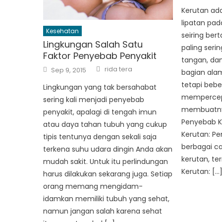
Kerutan ada
lipatan pad
Kesehatan
seiring ber
Lingkungan Salah Satu
paling serin
Faktor Penyebab Penyakit
tangan, dan
Author
Posted
rida tera
Sep 9, 2015
bagian alam
on
tetapi bebe
Lingkungan yang tak bersahabat
mempercep
sering kali menjadi penyebab
membuatnya 
penyakit, apalagi di tengah imun
Penyebab Ke
atau daya tahan tubuh yang cukup
Kerutan: P
tipis tentunya dengan sekali saja
berbagai c
terkena suhu udara dingin Anda akan
kerutan, t
mudah sakit. Untuk itu perlindungan
Kerutan: […
harus dilakukan sekarang juga. Setiap
orang memang mengidam-
idamkan memiliki tubuh yang sehat,
namun jangan salah karena sehat