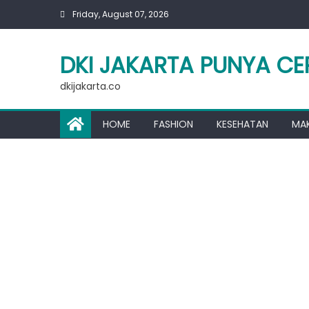
Skip
Friday, August 07, 2026
to
content
DKI JAKARTA PUNYA CE
dkijakarta.co
HOME
FASHION
KESEHATAN
MA