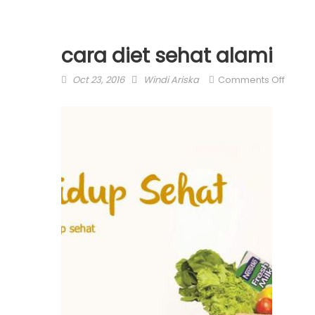
cara diet sehat alami
Posted
Author
on
Oct 23, 2016
Windi Ariska
Comments Off
on
cara
diet
sehat
alami