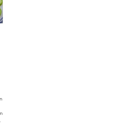
an
an
.