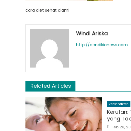
cara diet sehat alami
Windi Ariska
http://cendikianews.com
Related Articles
kecantikan
Kerutan:
yang Tak
Posted
Feb 28, 2
on