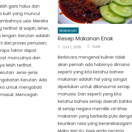
lah garis halus dan
a kulit yang muncul
tambahnya usia. Mereka
g terlihat di wajah, leher,
Makanan
 lengan. Kerutan adalah
Resep Makanan Enak
i dari proses penuaan,
Author
Posted
Sule
Oct 1, 2015
on
rapa faktor dapat
Berbicara mengenai kuliner tidak
at munculnya dan
akan pernah ada habisnya dimana
lebih terlihat.
seperti yang kita ketahui bahwa
rutan: Jenis-jenis
makanan adalah hal yang sangat
engobatan Kerutan: Ada
diperlukan untuk dikonsumsi setiap
ara untuk mengobati
manusia. Dan seperti yang kita
ermasuk: Mencegah
ketahui bahwa setiap daerah bahk
]
di setiap negara memiliki ciri khas
makanan yang berbeda pula deng
keunikan rasa yang beranekaragam
Maka dari itu, bagi anda pecinta