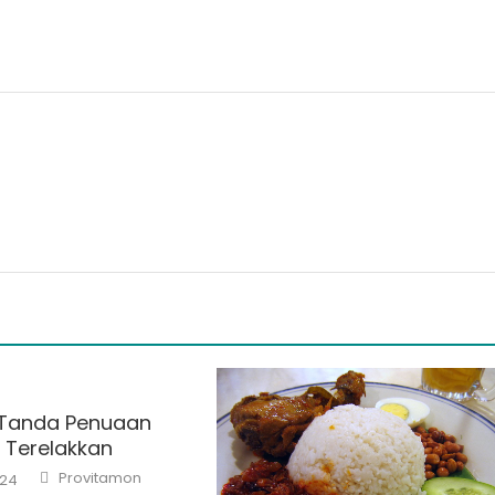
 Tanda Penuaan
 Terelakkan
Author
Provitamon
024