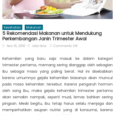
Kesehatan
Makanan
5 Rekomendasi Makanan untuk Mendukung
Perkembangan Janin Trimester Awal
Posted
Author
on
Nov 15, 2016
rida tera
Comments Off
on
5
Rekomendasi
Kehamilan yang baru saja masuk ke dalam kategori
Makanan
trimester pertama, memang sering dianggap oleh sebagian
untuk
ibu sebagai masa yang paling berat. Hal ini disebabkan
Mendukung
karena umumnya gejala kehamilan biasanya akan muncul
Perkembangan
pada masa kehamilan tersebut. Karena pengaruh hormon
Janin
oleh sang ibu, maka gejala kehamilan trimester pertama
Trimester
akan semakin nampak, seperti mual, lemas bahkan sering
Awal
pingsan. Meski begitu, ibu tetap harus selalu menjaga dan
memperhatikan asupan nutrisi yang di konsumsi, karena