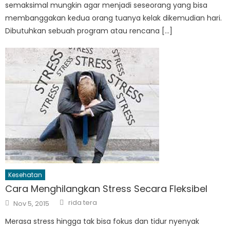
semaksimal mungkin agar menjadi seseorang yang bisa
membanggakan kedua orang tuanya kelak dikemudian hari.
Dibutuhkan sebuah program atau rencana […]
Kesehatan
Cara Menghilangkan Stress Secara Fleksibel
Author
Posted
rida tera
Nov 5, 2015
on
Merasa stress hingga tak bisa fokus dan tidur nyenyak