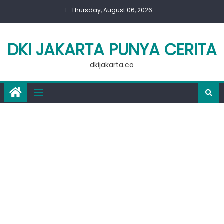
Skip
Thursday, August 06, 2026
to
content
DKI JAKARTA PUNYA CERITA
dkijakarta.co