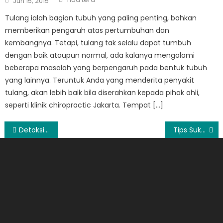
Jun 15, 2015
on
Tulang ialah bagian tubuh yang paling penting, bahkan
memberikan pengaruh atas pertumbuhan dan
kembangnya. Tetapi, tulang tak selalu dapat tumbuh
dengan baik ataupun normal, ada kalanya mengalami
beberapa masalah yang berpengaruh pada bentuk tubuh
yang lainnya. Teruntuk Anda yang menderita penyakit
tulang, akan lebih baik bila diserahkan kepada pihak ahli,
seperti klinik chiropractic Jakarta. Tempat […]
Post
Detoksifikasi Dapat Dilakukan Dengan Minum Jus Sayur dan Buah
Tips Sukses Bisnis Online yang Perlu Dipahami Oleh Pemula
navigation