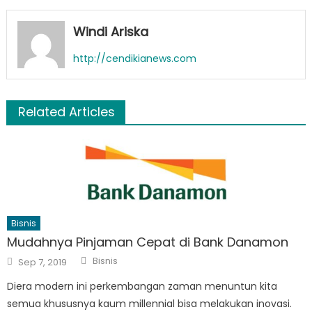
Windi Ariska
http://cendikianews.com
Related Articles
Bisnis
Mudahnya Pinjaman Cepat di Bank Danamon
Author
Posted
Bisnis
Sep 7, 2019
on
Diera modern ini perkembangan zaman menuntun kita
semua khususnya kaum millennial bisa melakukan inovasi.