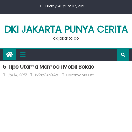
Skip
Friday, August 07, 2026
to
content
DKI JAKARTA PUNYA CERITA
dkijakarta.co
5 Tips Utama Membeli Mobil Bekas
Posted
Author
on
Jul 14, 2017
Windi Ariska
Comments Off
on
5
Tips
Utama
Membeli
Mobil
Bekas