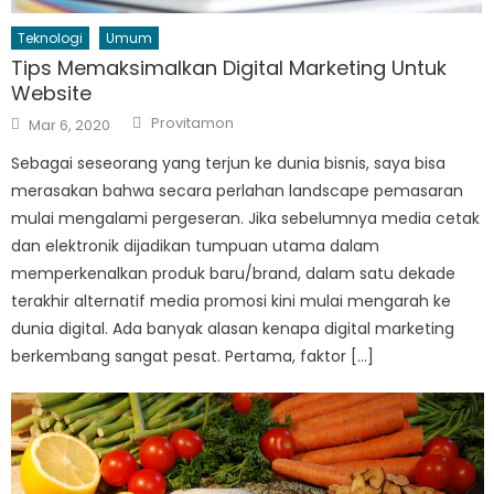
Teknologi
Umum
Tips Memaksimalkan Digital Marketing Untuk
Website
Author
Posted
Provitamon
Mar 6, 2020
on
Sebagai seseorang yang terjun ke dunia bisnis, saya bisa
merasakan bahwa secara perlahan landscape pemasaran
mulai mengalami pergeseran. Jika sebelumnya media cetak
dan elektronik dijadikan tumpuan utama dalam
memperkenalkan produk baru/brand, dalam satu dekade
terakhir alternatif media promosi kini mulai mengarah ke
dunia digital. Ada banyak alasan kenapa digital marketing
berkembang sangat pesat. Pertama, faktor […]