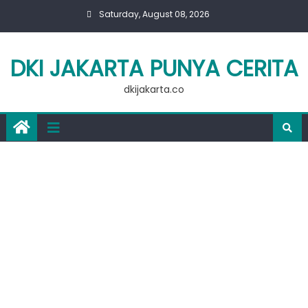
Skip
Saturday, August 08, 2026
to
content
DKI JAKARTA PUNYA CERITA
dkijakarta.co