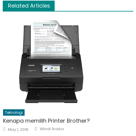
Related Articles
Teknologi
Kenapa memilih Printer Brother?
Author
Posted
Windi Ariska
May 1, 2016
on