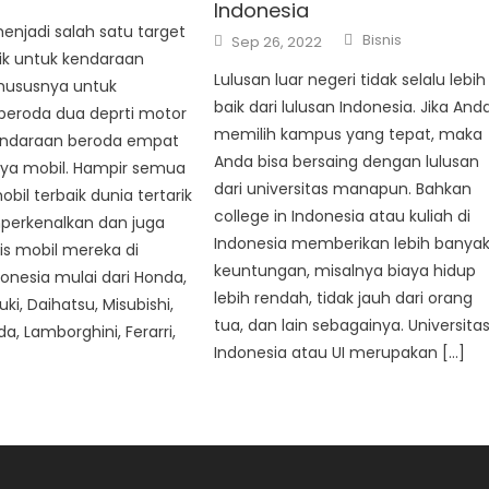
Indonesia
enjadi salah satu target
Author
Posted
Bisnis
Sep 26, 2022
on
ik untuk kendaraan
Lulusan luar negeri tidak selalu lebih
hususnya untuk
baik dari lulusan Indonesia. Jika And
beroda dua deprti motor
memilih kampus yang tepat, maka
endaraan beroda empat
Anda bisa bersaing dengan lulusan
nya mobil. Hampir semua
dari universitas manapun. Bahkan
bil terbaik dunia tertarik
college in Indonesia atau kuliah di
erkenalkan dan juga
Indonesia memberikan lebih banya
is mobil mereka di
keuntungan, misalnya biaya hidup
onesia mulai dari Honda,
lebih rendah, tidak jauh dari orang
ki, Daihatsu, Misubishi,
tua, dan lain sebagainya. Universita
a, Lamborghini, Ferarri,
Indonesia atau UI merupakan […]