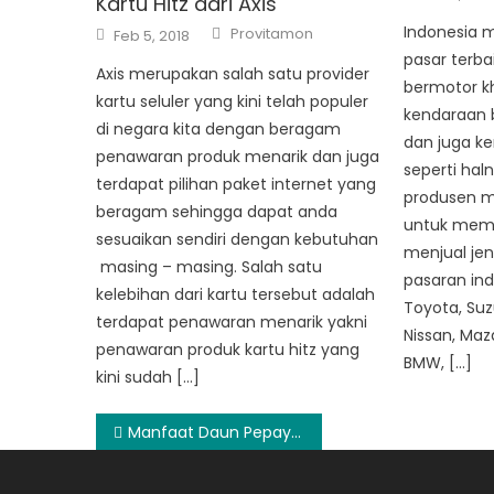
Kartu Hitz dari Axis
on
Author
Posted
Indonesia m
Provitamon
Feb 5, 2018
on
pasar terba
Axis merupakan salah satu provider
bermotor k
kartu seluler yang kini telah populer
kendaraan 
di negara kita dengan beragam
dan juga k
penawaran produk menarik dan juga
seperti hal
terdapat pilihan paket internet yang
produsen mo
beragam sehingga dapat anda
untuk memp
sesuaikan sendiri dengan kebutuhan
menjual jen
masing – masing. Salah satu
pasaran ind
kelebihan dari kartu tersebut adalah
Toyota, Suzu
terdapat penawaran menarik yakni
Nissan, Mazd
penawaran produk kartu hitz yang
BMW, […]
kini sudah […]
Post
Manfaat Daun Pepaya Bagi Kesehatan
navigation