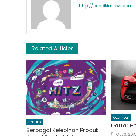
http://cendikianews.com
Related Articles
Otomotif
Umum
Daftar H
Berbagai Kelebihan Produk
Posted
Oct 6, 201