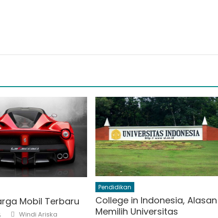
Pendidikan
College in Indonesia, Alasan
arga Mobil Terbaru
Memilih Universitas
Author
Windi Ariska
5