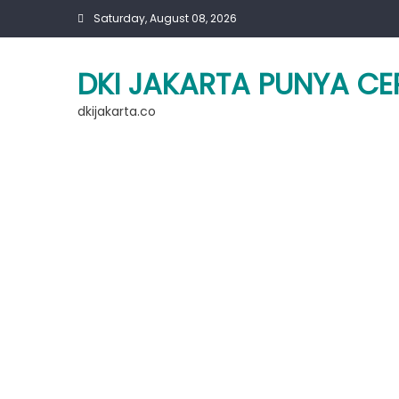
Skip
Saturday, August 08, 2026
to
content
DKI JAKARTA PUNYA CE
dkijakarta.co