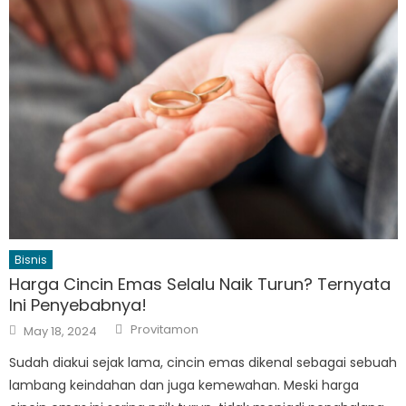
Bisnis
Harga Cincin Emas Selalu Naik Turun? Ternyata
Ini Penyebabnya!
Author
Posted
Provitamon
May 18, 2024
on
Sudah diakui sejak lama, cincin emas dikenal sebagai sebuah
lambang keindahan dan juga kemewahan. Meski harga