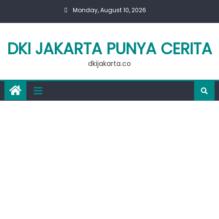
Skip
Monday, August 10, 2026
to
content
DKI JAKARTA PUNYA CERITA
dkijakarta.co