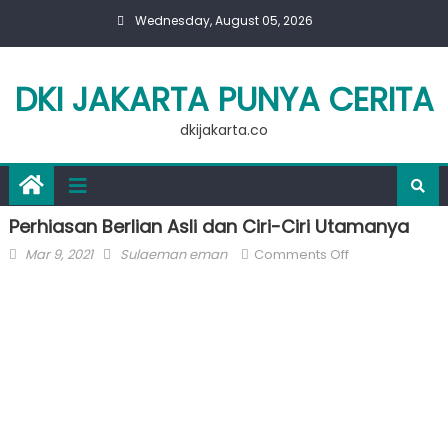
Skip
Wednesday, August 05, 2026
to
content
DKI JAKARTA PUNYA CERITA
dkijakarta.co
Perhiasan Berlian Asli dan Ciri-Ciri Utamanya
Posted
Author
on
Mar 9, 2021
Sulaeman eman
Comments Off
on
Perhiasan
Berlian
Asli
dan
Ciri-
Ciri
Utamanya