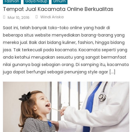
Fashion
Gaya hidup
Umum
Tempat Jual Kacamata Online Berkualitas
Author
Posted
Windi Ariska
Mar 10, 2016
on
Saat ini, telah banyak toko-toko online yang hadir di
beberapa situs website menyediakan barang-barang yang
mereka jual. Baik dari bidang kuliner, fashion, hingga bidang
jasa. Tak terkecuali pada kacamata. Kacamata seperti yang
anda ketahui merupakan sesuatu yang sangat bermanfaat
nilai gunanya bagi sebagian orang. Di samping itu, kacamata
juga dapat berfungsi sebagai penunjang style agar […]