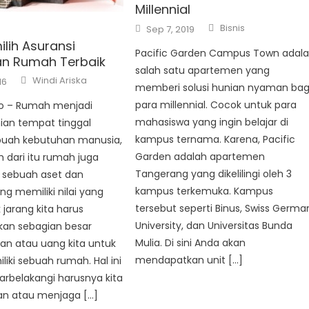
Millennial
Author
Posted
Bisnis
Sep 7, 2019
on
lih Asuransi
Pacific Garden Campus Town adal
n Rumah Terbaik
salah satu apartemen yang
Author
Windi Ariska
16
memberi solusi hunian nyaman bag
para millennial. Cocok untuk para
co – Rumah menjadi
mahasiswa yang ingin belajar di
ian tempat tinggal
kampus ternama. Karena, Pacific
buah kebutuhan manusia,
Garden adalah apartemen
 dari itu rumah juga
Tangerang yang dikelilingi oleh 3
sebuah aset dan
kampus terkemuka. Kampus
ng memiliki nilai yang
tersebut seperti Binus, Swiss Germa
k jarang kita harus
University, dan Universitas Bunda
an sebagian besar
Mulia. Di sini Anda akan
an atau uang kita untuk
mendapatkan unit […]
iki sebuah rumah. Hal ini
rbelakangi harusnya kita
n atau menjaga […]