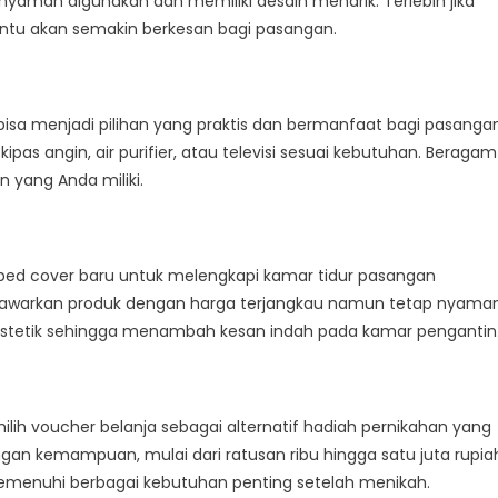
nyaman digunakan dan memiliki desain menarik. Terlebih jika
tentu akan semakin berkesan bagi pasangan.
bisa menjadi pilihan yang praktis dan bermanfaat bagi pasanga
pas angin, air purifier, atau televisi sesuai kebutuhan. Beragam
 yang Anda miliki.
n bed cover baru untuk melengkapi kamar tidur pasangan
enawarkan produk dengan harga terjangkau namun tetap nyama
n estetik sehingga menambah kesan indah pada kamar pengantin
lih voucher belanja sebagai alternatif hadiah pernikahan yang
engan kemampuan, mulai dari ratusan ribu hingga satu juta rupia
menuhi berbagai kebutuhan penting setelah menikah.