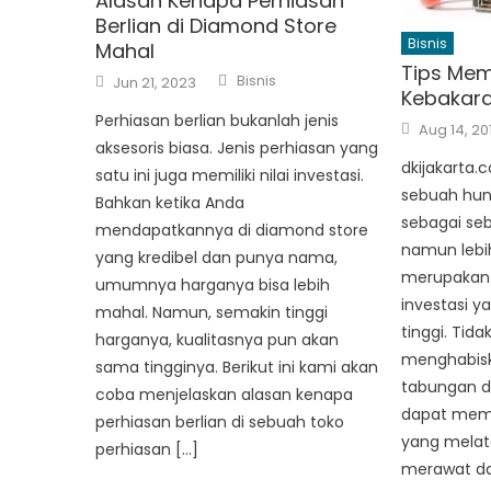
Alasan Kenapa Perhiasan
Berlian di Diamond Store
Bisnis
Mahal
Tips Memi
Author
Posted
Bisnis
Jun 21, 2023
on
Kebakara
Perhiasan berlian bukanlah jenis
Posted
Aug 14, 20
on
aksesoris biasa. Jenis perhiasan yang
dkijakarta.
satu ini juga memiliki nilai investasi.
sebuah hun
Bahkan ketika Anda
sebagai se
mendapatkannya di diamond store
namun lebih
yang kredibel dan punya nama,
merupakan 
umumnya harganya bisa lebih
investasi ya
mahal. Namun, semakin tinggi
tinggi. Tida
harganya, kualitasnya pun akan
menghabisk
sama tingginya. Berikut ini kami akan
tabungan d
coba menjelaskan alasan kenapa
dapat memil
perhiasan berlian di sebuah toko
yang melata
perhiasan […]
merawat da