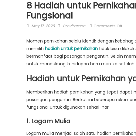
8 Hadiah untuk Pernikah
Fungsional
Posted
Author
on
May 17, 2026
Provitamon
Comments Off
on
8
Hadia
Momen pernikahan selalu identik dengan kebahagiaa
untuk
memilih
hadiah untuk pernikahan
tidak bisa dilaku
Pernik
bermanfaat bagi pasangan pengantin. Selain memili
yang
untuk mendukung kehidupan baru mereka setelah
Paling
Memor
Hadiah untuk Pernikahan y
dan
Fungsi
Memberikan hadiah pernikahan yang tepat dapat 
pasangan pengantin. Berikut ini beberapa rekomen
fungsional untuk digunakan sehari-hari.
1. Logam Mulia
Logam mulia menjadi salah satu hadiah pernikahan ya