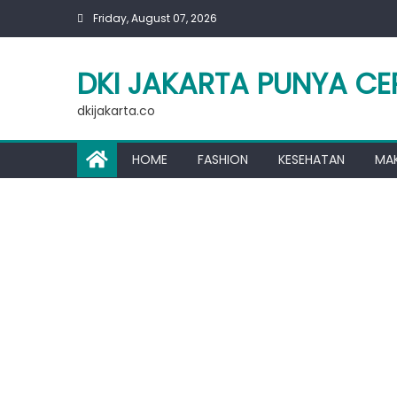
Skip
Friday, August 07, 2026
to
content
DKI JAKARTA PUNYA CE
dkijakarta.co
HOME
FASHION
KESEHATAN
MA