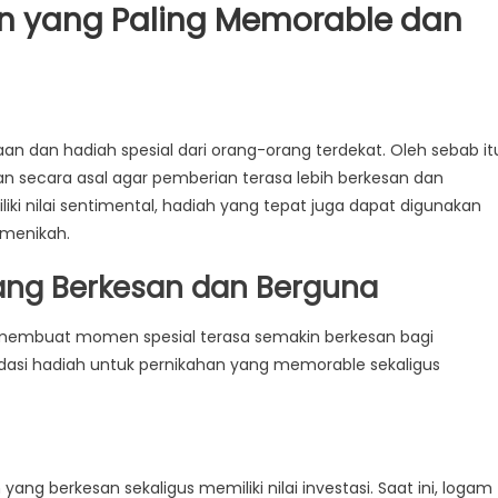
an yang Paling Memorable dan
h
n dan hadiah spesial dari orang-orang terdekat. Oleh sebab it
kan secara asal agar pemberian terasa lebih berkesan dan
ahan
ki nilai sentimental, hadiah yang tepat juga dapat digunakan
 menikah.
able
ang Berkesan dan Berguna
onal
membuat momen spesial terasa semakin berkesan bagi
dasi hadiah untuk pernikahan yang memorable sekaligus
ng berkesan sekaligus memiliki nilai investasi. Saat ini, logam