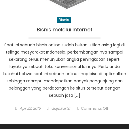
Bisnis
Bisnis melalui Internet
Saat ini sebuah bisnis online sudah bukan istilah asing lagi di
telinga masyarakat Indonesia. perkembangan nya sampai
sekarang terus menunjukan angka peningkatan seperti
layaknya sebuah toko konvensional lainnya. Perlu anda
ketahui bahwa saat ini sebuah online shop bisa di optimalkan
sehingga mampu mendapatkan banyak pengunjung dan
pelanggan yang berdatangan ke situs tersebut dengan
sebuah jasa […]
Posted
Author
on
Apr 22, 2015
dkijakarta
Comments Off
on
Bisnis
melalui
Internet