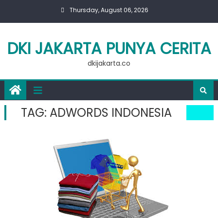
Skip
Thursday, August 06, 2026
to
content
DKI JAKARTA PUNYA CERITA
dkijakarta.co
TAG:
ADWORDS INDONESIA