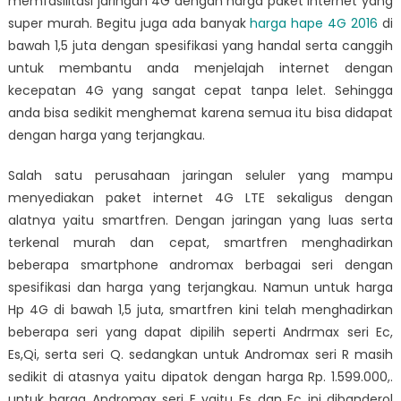
memfasilitasi jaringan 4G dengan harga paket internet yang
super murah. Begitu juga ada banyak
harga hape 4G 2016
di
bawah 1,5
juta dengan spesifikasi yang handal serta canggih
untuk membantu anda menjelajah internet dengan
kecepatan 4G yang sangat cepat tanpa lelet. Sehingga
anda bisa sedikit menghemat karena semua itu bisa didapat
dengan harga yang terjangkau.
Salah satu perusahaan jaringan seluler yang mampu
menyediakan paket internet 4G LTE sekaligus dengan
alatnya yaitu smartfren. Dengan jaringan yang luas serta
terkenal murah dan cepat, smartfren menghadirkan
beberapa smartphone andromax berbagai seri dengan
spesifikasi dan harga yang terjangkau. Namun untuk
harga
Hp 4G di bawah 1,5 juta
, smartfren kini telah menghadirkan
beberapa seri yang dapat dipilih seperti Andrmax seri Ec,
Es,Qi, serta seri Q. sedangkan untuk Andromax seri R masih
sedikit di atasnya yaitu dipatok dengan harga Rp. 1.599.000,.
untuk harga Andromax seri E yaitu Es dan Ec ini dibanderol