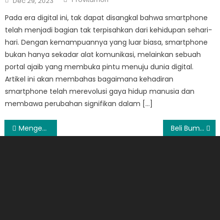
Dec 29, 2023
on
Pada era digital ini, tak dapat disangkal bahwa smartphone
telah menjadi bagian tak terpisahkan dari kehidupan sehari-
hari. Dengan kemampuannya yang luar biasa, smartphone
bukan hanya sekadar alat komunikasi, melainkan sebuah
portal ajaib yang membuka pintu menuju dunia digital.
Artikel ini akan membahas bagaimana kehadiran
smartphone telah merevolusi gaya hidup manusia dan
membawa perubahan signifikan dalam […]
Post
Mengenal Fungsi Hardisk
Beli Bumbu Dapur
navigation