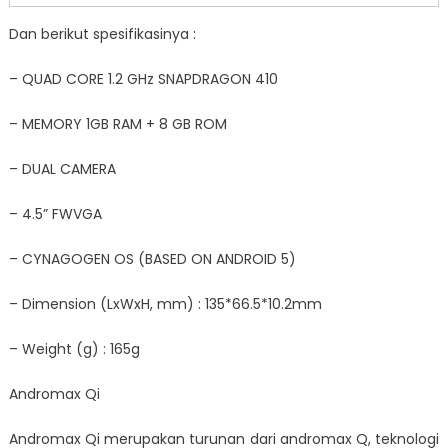
Dan berikut spesifikasinya :
– QUAD CORE 1.2 GHz SNAPDRAGON 410
– MEMORY 1GB RAM + 8 GB ROM
– DUAL CAMERA
– 4.5” FWVGA
– CYNAGOGEN OS (BASED ON ANDROID 5)
– Dimension (LxWxH, mm) : 135*66.5*10.2mm
– Weight (g) : 165g
Andromax Qi
Andromax Qi merupakan turunan dari andromax Q, teknologi