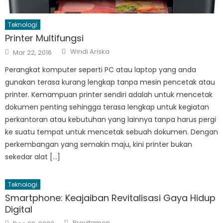
Teknologi
Printer Multifungsi
Author
Posted
Windi Ariska
Mar 22, 2016
on
Perangkat komputer seperti PC atau laptop yang anda
gunakan terasa kurang lengkap tanpa mesin pencetak atau
printer. Kemampuan printer sendiri adalah untuk mencetak
dokumen penting sehingga terasa lengkap untuk kegiatan
perkantoran atau kebutuhan yang lainnya tanpa harus pergi
ke suatu tempat untuk mencetak sebuah dokumen. Dengan
perkembangan yang semakin maju, kini printer bukan
sekedar alat […]
Teknologi
Smartphone: Keajaiban Revitalisasi Gaya Hidup
Digital
Author
Posted
Provitamon