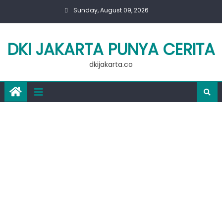
Skip
Sunday, August 09, 2026
to
content
DKI JAKARTA PUNYA CERITA
dkijakarta.co