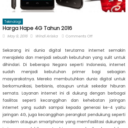
Teknologi
Harga Hape 4G Tahun 2016
Posted
Author
on
May 9, 2016
Windi Ariska
Comments Off
on
Harga
Hape
Sekarang ini dunia digital terutama internet semakin
4G
merajalela dan menjadi sebuah kebutuhan yang sulit untuk
Tahun
dihindari. Di beberapa Negara seperti Indonesia, internet
2016
sudah menjadi kebutuhan primer bagi sebagian
masyarakatnya. Mereka membutuhkan dunia digital untuk
berkomunikasi, berbisnis, ataupun untuk sekedar hiburan
semata. Layanan internet ini di dukung dengan berbagai
fasilitas seperti kecanggihan dan kehebatan jaringan
internet yang sudah sampai kepada generasi ke-4 yaitu
jaringan 4G, juga kecanggihan perangkat pendukung seperti
modem ataupun smartphone yang memfasilitasi dukungan