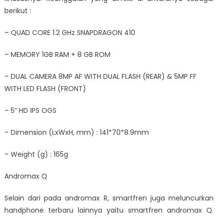
berikut :
– QUAD CORE 1.2 GHz SNAPDRAGON 410
– MEMORY 1GB RAM + 8 GB ROM
– DUAL CAMERA 8MP AF WITH DUAL FLASH (REAR) & 5MP FF
WITH LED FLASH (FRONT)
– 5” HD IPS OGS
– Dimension (LxWxH, mm) : 141*70*8.9mm
– Weight (g) : 165g
Andromax Q
Selain dari pada andromax R, smartfren juga meluncurkan
handphone terbaru lainnya yaitu smartfren andromax Q.