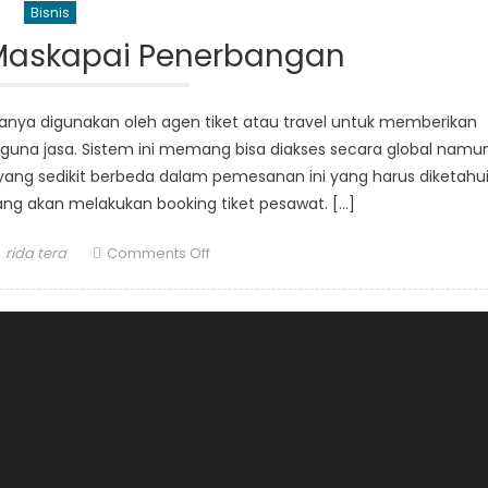
Bisnis
Maskapai Penerbangan
sanya digunakan oleh agen tiket atau travel untuk memberikan
guna jasa. Sistem ini memang bisa diakses secara global namu
ng sedikit berbeda dalam pemesanan ini yang harus diketahu
ng akan melakukan booking tiket pesawat. […]
Author
on
rida tera
Comments Off
Aturan
Dalam
Maskapai
Penerbangan