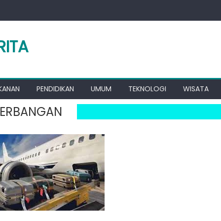
RITA
KANAN
PENDIDIKAN
UMUM
TEKNOLOGI
WISATA
NERBANGAN