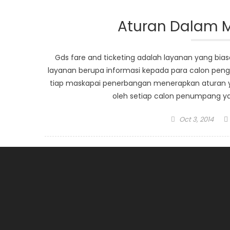
Aturan Dalam 
Gds fare and ticketing adalah layanan yang bia
layanan berupa informasi kepada para calon peng
tiap maskapai penerbangan menerapkan aturan ya
oleh setiap calon penumpang ya
Posted
Oct 3, 2014
on