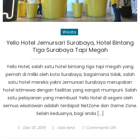
Wisata
Yello Hotel Jemursari Surabaya, Hotel Bintang
Tiga Surabaya Tapi Megah
Yello Hotel, salah satu hotel bintang tiga tapi megah yang
pernah di miliki oleh kota Surabaya, bagaimana tidak, salah
satu hotel mereka yakni Jemursari Surabaya merupakan
hotel istimewa dengan fasilitas yang sangat mumpuni. Salah
satu pelayanan yang membuat Yello Hotel di segani oleh
semua wisatawan adalah terdapat NetZone dan Game Zone.
Selain keduanya, bagi anda […]
Posted
Author
on
Dec 10, 2015
rida tera
Comments Off
on
Yello