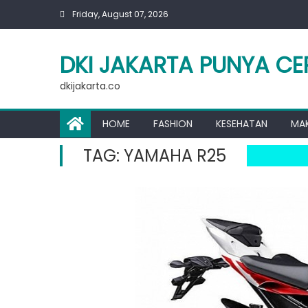
Skip
Friday, August 07, 2026
to
content
DKI JAKARTA PUNYA CE
dkijakarta.co
HOME
FASHION
KESEHATAN
MA
TAG:
YAMAHA R25