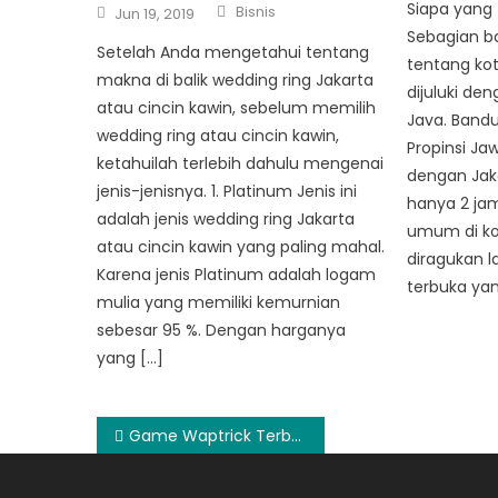
Author
Siapa yang 
Posted
Bisnis
Jun 19, 2019
on
Sebagian b
Setelah Anda mengetahui tentang
tentang ko
makna di balik wedding ring Jakarta
dijuluki de
atau cincin kawin, sebelum memilih
Java. Band
wedding ring atau cincin kawin,
Propinsi Ja
ketahuilah terlebih dahulu mengenai
dengan Jak
jenis-jenisnya. 1. Platinum Jenis ini
hanya 2 jam 
adalah jenis wedding ring Jakarta
umum di ko
atau cincin kawin yang paling mahal.
diragukan l
Karena jenis Platinum adalah logam
terbuka ya
mulia yang memiliki kemurnian
sebesar 95 %. Dengan harganya
yang […]
Post
Game Waptrick Terbaik Android Tahun ini
navigation