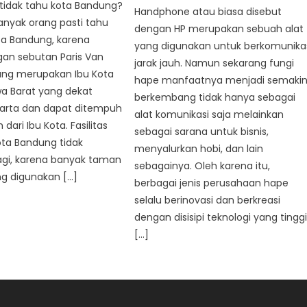
tidak tahu kota Bandung?
Handphone atau biasa disebut
anyak orang pasti tahu
dengan HP merupakan sebuah alat
ta Bandung, karena
yang digunakan untuk berkomunika
ngan sebutan Paris Van
jarak jauh. Namun sekarang fungi
ung merupakan Ibu Kota
hape manfaatnya menjadi semaki
wa Barat yang dekat
berkembang tidak hanya sebagai
arta dan dapat ditempuh
alat komunikasi saja melainkan
dari Ibu Kota. Fasilitas
sebagai sarana untuk bisnis,
ta Bandung tidak
menyalurkan hobi, dan lain
agi, karena banyak taman
sebagainya. Oleh karena itu,
ng digunakan […]
berbagai jenis perusahaan hape
selalu berinovasi dan berkreasi
dengan disisipi teknologi yang tinggi
[…]