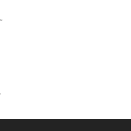
si
n
,