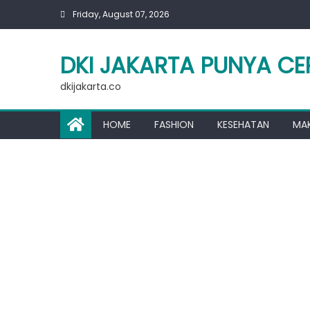
Skip
Friday, August 07, 2026
to
content
DKI JAKARTA PUNYA CE
dkijakarta.co
HOME
FASHION
KESEHATAN
MA