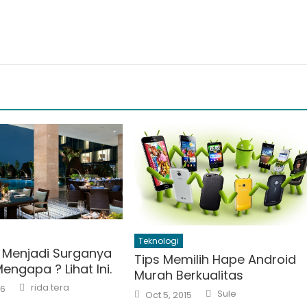
Teknologi
Menjadi Surganya
Tips Memilih Hape Android
engapa ? Lihat Ini.
Murah Berkualitas
Author
rida tera
16
Author
Posted
Sule
Oct 5, 2015
on