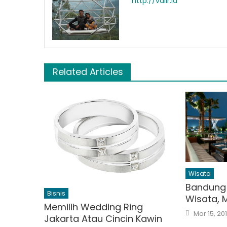
http://valir.id
Related Articles
Wisata
Bandung 
Bisnis
Wisata, M
Memilih Wedding Ring
Posted
Mar 15, 20
Jakarta Atau Cincin Kawin
on