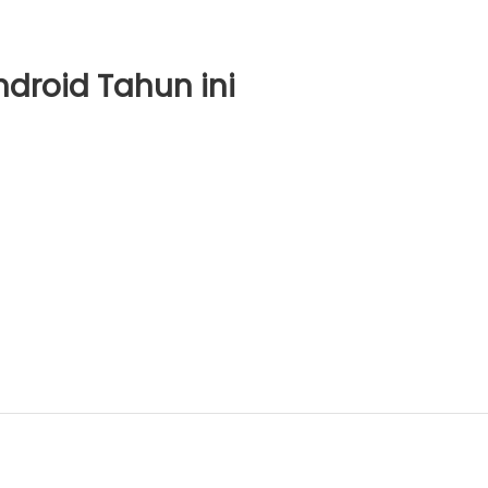
droid Tahun ini
ame
ptrick
rbaik
droid
hun