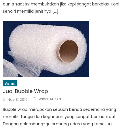
dunia saat ini membuktikan jika kopi sangat berkelas. Kopi
sendiri memiliki jenisnya […]
Bisnis
Jual Bubble Wrap
Author
Posted
Windi Ariska
Nov 3, 2016
on
Bubble wrap merupakan sebuah benda sederhana yang
memiliki fungsi dan kegunaan yang sangat bermanfaat.
Dengan gelembung-gelembung udara yang tersusun