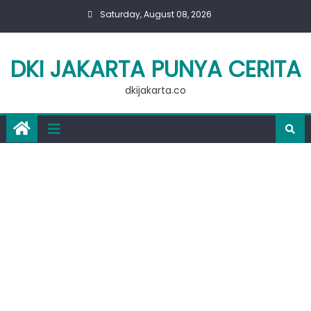
Skip
Saturday, August 08, 2026
to
content
DKI JAKARTA PUNYA CERITA
dkijakarta.co