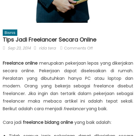
Bisnis
Tips Jadi Freelancer Secara Online
Posted
Author
on
Sep 23, 2014
rida tera
Comments Off
on
Tips
Jadi
Freelance online
merupakan pekerjaan lepas yang dikerjakan
Freelancer
secara online. Pekerjaan dapat diselesaikan di rumah.
Secara
Peralatan yang dibutuhkan hanya PC atau laptop dan
Online
modem. Orang yang bekerja sebagai freelance disebut
freelancer. Jika ingin dan tertarik dalam pekerjaan sebagai
freelancer maka mebaca artikel ini adalah tepat sekali.
Berikut adalah cara menjadi
freelancer
yang baik.
Cara jadi
freelance bidang online
yang baik adalah:
Tidak semua jenis pekerjaan dapat dikerjakan secara