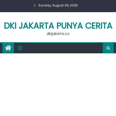
Skip
Sunday, August 09, 2026
to
content
DKI JAKARTA PUNYA CERITA
dkijakarta.co