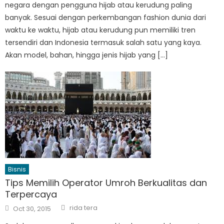
negara dengan pengguna hijab atau kerudung paling
banyak. Sesuai dengan perkembangan fashion dunia dari
waktu ke waktu, hijab atau kerudung pun memiliki tren
tersendiri dan Indonesia termasuk salah satu yang kaya.
Akan model, bahan, hingga jenis hijab yang […]
Bisnis
Tips Memilih Operator Umroh Berkualitas dan
Terpercaya
Author
Posted
rida tera
Oct 30, 2015
on