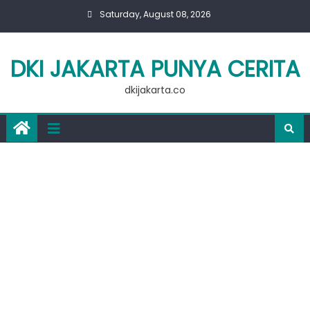
Skip
Saturday, August 08, 2026
to
content
DKI JAKARTA PUNYA CERITA
dkijakarta.co