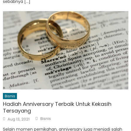
sebabnya […]
Bisnis
Hadiah Anniversary Terbaik Untuk Kekasih
Tersayang
Author
Posted
Bisnis
Aug 13, 2021
on
Selain momen pernikahan, anniversary juga menjadi salah