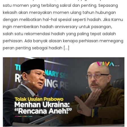
satu momen yang terbilang sakral dan penting. Sepasang
kekasih akan merayakan momen ulang tahun hubungan
dengan melibatkan hal-hal spesial seperti hadiah. Jika Kamu
ingin memberikan hadiah anniversary untuk pasangan,
salah satu rekomendasi hadiah yang paling tepat adalah
perhiasan. Ada banyak alasan kenapa perhiasan memegang
peran penting sebagai hadiah […]