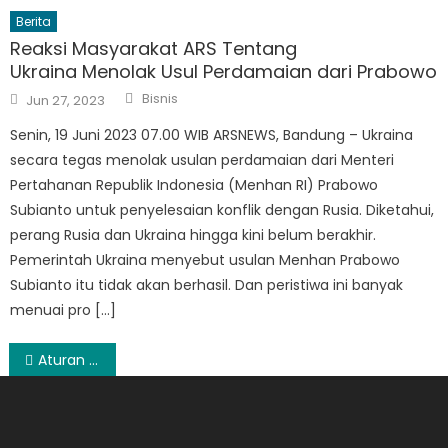
Berita
Reaksi Masyarakat ARS Tentang
Ukraina Menolak Usul Perdamaian dari Prabowo
Author
Posted
Bisnis
Jun 27, 2023
on
Senin, 19 Juni 2023 07.00 WIB ARSNEWS, Bandung – Ukraina
secara tegas menolak usulan perdamaian dari Menteri
Pertahanan Republik Indonesia (Menhan RI) Prabowo
Subianto untuk penyelesaian konflik dengan Rusia. Diketahui,
perang Rusia dan Ukraina hingga kini belum berakhir.
Pemerintah Ukraina menyebut usulan Menhan Prabowo
Subianto itu tidak akan berhasil. Dan peristiwa ini banyak
menuai pro […]
Post
Aturan Dalam Maskapai Penerbangan
navigation