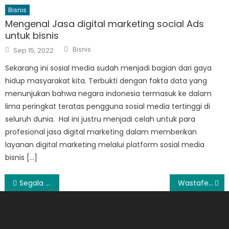
Bisnis
Mengenal Jasa digital marketing social Ads
untuk bisnis
Author
Posted
Bisnis
Sep 15, 2022
on
Sekarang ini sosial media sudah menjadi bagian dari gaya
hidup masyarakat kita. Terbukti dengan fakta data yang
menunjukan bahwa negara indonesia termasuk ke dalam
lima peringkat teratas pengguna sosial media tertinggi di
seluruh dunia. Hal ini justru menjadi celah untuk para
profesional jasa digital marketing dalam memberikan
layanan digital marketing melalui platform sosial media
bisnis […]
Post
Segala Persiapan Tentang Kehamilan
Wastafel Mampet? Ini Dia Cara Menghilangkan Sumbatannya
navigation