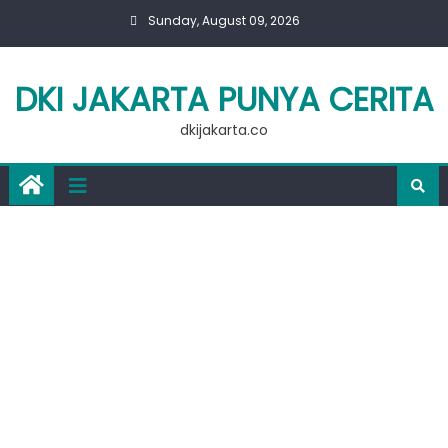
Skip
Sunday, August 09, 2026
to
content
DKI JAKARTA PUNYA CERITA
dkijakarta.co