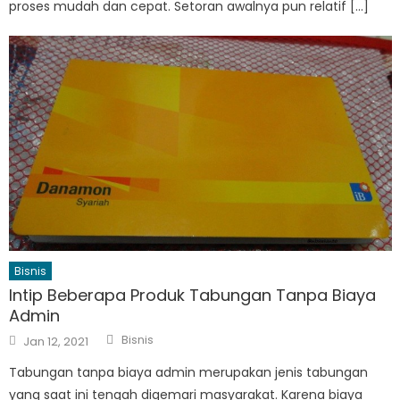
proses mudah dan cepat. Setoran awalnya pun relatif […]
Bisnis
Intip Beberapa Produk Tabungan Tanpa Biaya
Admin
Author
Posted
Bisnis
Jan 12, 2021
on
Tabungan tanpa biaya admin merupakan jenis tabungan
yang saat ini tengah digemari masyarakat. Karena biaya