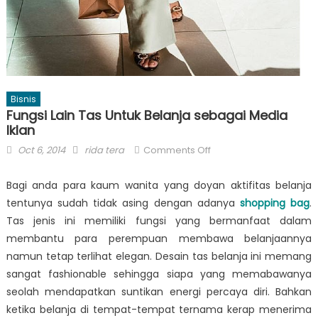
Bisnis
Fungsi Lain Tas Untuk Belanja sebagai Media
Iklan
Posted
Author
on
Oct 6, 2014
rida tera
Comments Off
on
Fungsi
Lain
Bagi anda para kaum wanita yang doyan aktifitas belanja
Tas
tentunya sudah tidak asing dengan adanya
shopping bag
.
Untuk
Tas jenis ini memiliki fungsi yang bermanfaat dalam
Belanja
membantu para perempuan membawa belanjaannya
sebagai
namun tetap terlihat elegan. Desain tas belanja ini memang
Media
sangat fashionable sehingga siapa yang memabawanya
Iklan
seolah mendapatkan suntikan energi percaya diri. Bahkan
ketika belanja di tempat-tempat ternama kerap menerima