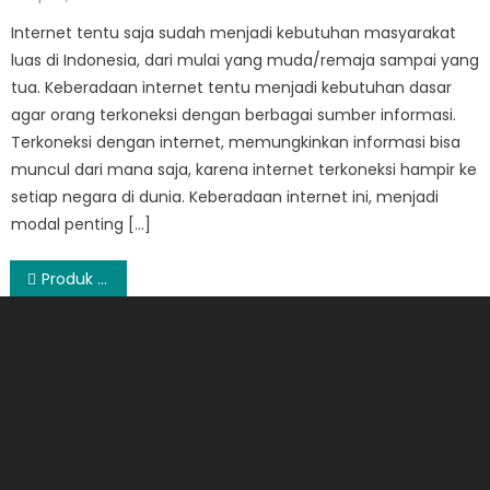
on
Internet tentu saja sudah menjadi kebutuhan masyarakat
luas di Indonesia, dari mulai yang muda/remaja sampai yang
tua. Keberadaan internet tentu menjadi kebutuhan dasar
agar orang terkoneksi dengan berbagai sumber informasi.
Terkoneksi dengan internet, memungkinkan informasi bisa
muncul dari mana saja, karena internet terkoneksi hampir ke
setiap negara di dunia. Keberadaan internet ini, menjadi
modal penting […]
Post
Produk Perawatan Ibu Hamil Dari Zwitsal
navigation