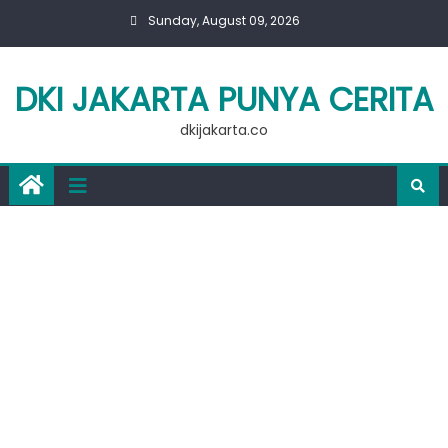
Skip
Sunday, August 09, 2026
to
content
DKI JAKARTA PUNYA CERITA
dkijakarta.co