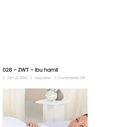
028 – ZWT – Ibu hamil
Posted
Author
on
Oct 21, 2014
rida tera
Comments Off
on
028
–
ZWT
–
Ibu
hamil