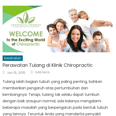
Kesehatan
Perawatan Tulang di Klinik Chiropractic
Author
Posted
rida tera
Jun 15, 2015
on
Tulang ialah bagian tubuh yang paling penting, bahkan
memberikan pengaruh atas pertumbuhan dan
kembangnya. Tetapi, tulang tak selalu dapat tumbuh
dengan baik ataupun normal, ada kalanya mengalami
beberapa masalah yang berpengaruh pada bentuk tubuh
yang lainnya. Teruntuk Anda yang menderita penyakit