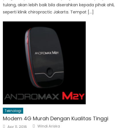
tulang, akan lebih baik bila diserahkan kepada pihak ahli,
seperti klinik chiropractic Jakarta. Tempat […]
Teknologi
Modem 4G Murah Dengan Kualitas Tinggi
Author
Posted
Windi Ariska
Apr 11, 2016