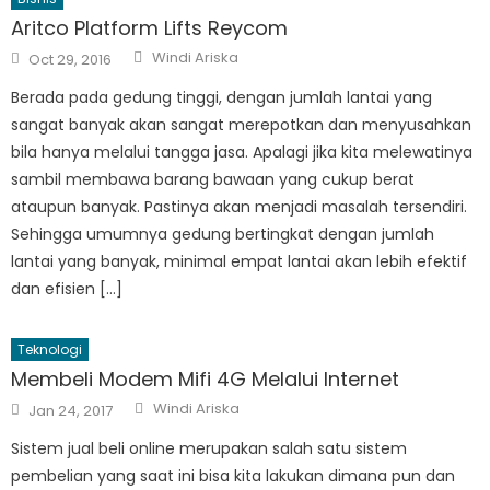
Aritco Platform Lifts Reycom
Author
Posted
Windi Ariska
Oct 29, 2016
on
Berada pada gedung tinggi, dengan jumlah lantai yang
sangat banyak akan sangat merepotkan dan menyusahkan
bila hanya melalui tangga jasa. Apalagi jika kita melewatinya
sambil membawa barang bawaan yang cukup berat
ataupun banyak. Pastinya akan menjadi masalah tersendiri.
Sehingga umumnya gedung bertingkat dengan jumlah
lantai yang banyak, minimal empat lantai akan lebih efektif
dan efisien […]
Teknologi
Membeli Modem Mifi 4G Melalui Internet
Author
Posted
Windi Ariska
Jan 24, 2017
on
Sistem jual beli online merupakan salah satu sistem
pembelian yang saat ini bisa kita lakukan dimana pun dan