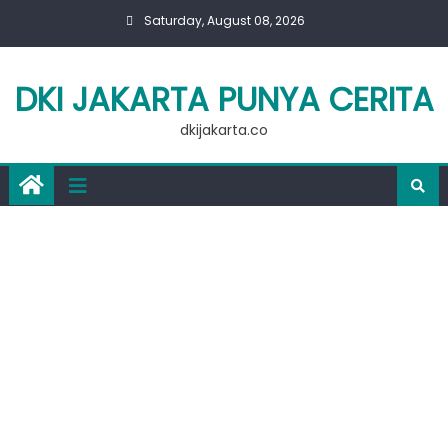
Skip
Saturday, August 08, 2026
to
content
DKI JAKARTA PUNYA CERITA
dkijakarta.co