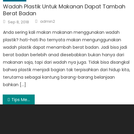
Wadah Plastik Untuk Makanan Dapat Tambah
Berat Badan
Author
Posted
admin2
Sep 8, 2018
on
Anda sering kali makan makanan menggunakan wadah
plastik? hati-hati lho ternyata makan mengunggunakan
wadah plastik dapat menambah berat badan. Jadi bisa jadi
berat badan berlebih anad diesebabkan bukan hanya dari
makanan saja, tapi dari wadah nya juga. Tidak bisa disangkal
bahwa plastik menjadi bagian tak terpisahkan dari hidup kita,
terutama sebagai kantung barang-barang belanjaan
bahkan […]
Post
Tips Membuat Bakpao Yang Luar Biasa
navigation