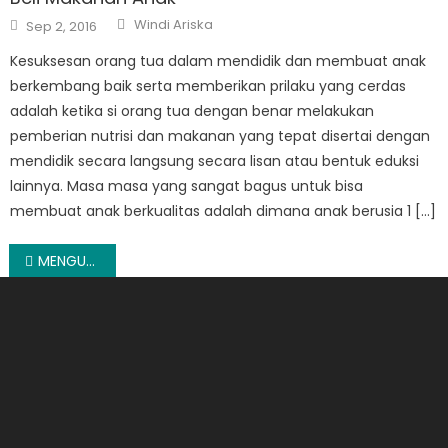
Author
Posted
Windi Ariska
Sep 2, 2016
on
Kesuksesan orang tua dalam mendidik dan membuat anak
berkembang baik serta memberikan prilaku yang cerdas
adalah ketika si orang tua dengan benar melakukan
pemberian nutrisi dan makanan yang tepat disertai dengan
mendidik secara langsung secara lisan atau bentuk eduksi
lainnya. Masa masa yang sangat bagus untuk bisa
membuat anak berkualitas adalah dimana anak berusia 1 […]
Post
MENGUAK FAKTA WAYNE ROONEY DILUAR LAPANGAN HIJAU
navigation