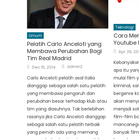
Teknologi
Cara Men
Umum
Youtube
Pelatih Carlo Anceloti yang
Posted
Membawa Perubahan Bagi
Apr 26, 20
on
Tim Real Madrid
Kebanyakan
Author
Posted
admin2
Dec 15, 2014
on
apa itu yan
mulai film 
Carlo Anceloti pelatih asal Italia
kriminal, s
dianggap sebagai salah satu pelatih
bergenre k
yang membawa pengaruh dan
akan menyu
perubahan besar terhadap klub atau
menjadi sol
tim yang diasuhnya. Tak berlebihan
film-film b
rasanya jika Carlo Anceloti dianggap
mancanega
sebagai salah satu pelatih terbaik
banyak film
yang pernah ada yang memang