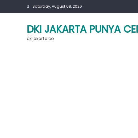
Skip
Saturday, August 08, 2026
to
content
DKI JAKARTA PUNYA CE
dkijakarta.co