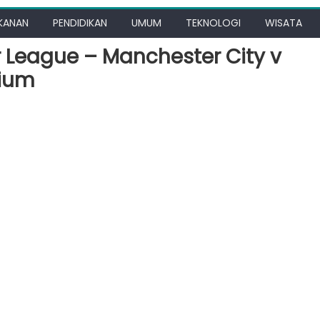
KANAN
PENDIDIKAN
UMUM
TEKNOLOGI
WISATA
r League – Manchester City v
dium
er
lays
ier
ue
hester
erland
ad
ium