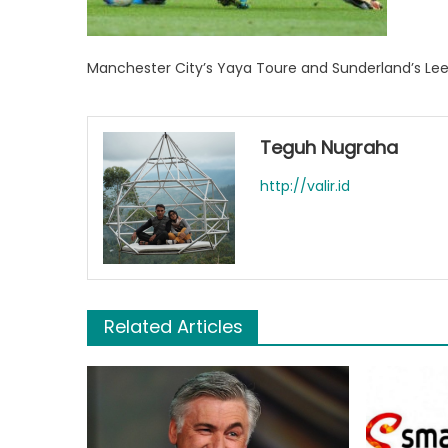
Manchester City’s Yaya Toure and Sunderland’s Lee
Teguh Nugraha
http://valir.id
Related Articles