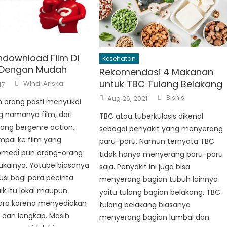
download Film Di
Kesehatan
 Dengan Mudah
Rekomendasi 4 Makanan
Author
untuk TBC Tulang Belakang
Windi Ariska
17
Author
Posted
Bisnis
Aug 26, 2021
 orang pasti menyukai
on
g namanya film, dari
TBC atau tuberkulosis dikenal
yang bergenre action,
sebagai penyakit yang menyerang
ampai ke film yang
paru-paru. Namun ternyata TBC
omedi pun orang-orang
tidak hanya menyerang paru-paru
kainya. Yotube biasanya
saja. Penyakit ini juga bisa
usi bagi para pecinta
menyerang bagian tubuh lainnya
aik itu lokal maupun
yaitu tulang bagian belakang. TBC
ra karena menyediakan
tulang belakang biasanya
 dan lengkap. Masih
menyerang bagian lumbal dan