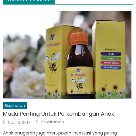
Kesehatan
Madu Penting Untuk Perkembangan Anak
Author
Posted
Provitamon
Nov 15, 2017
on
Anak anugerah juga merupakan investasi yang paling