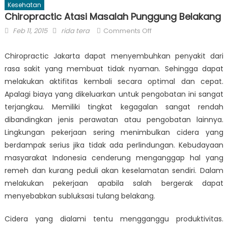
Kesehatan
Chiropractic Atasi Masalah Punggung Belakang
Posted
Author
on
Feb 11, 2015
rida tera
Comments Off
on
Chiropractic
Atasi
Chiropractic Jakarta dapat menyembuhkan penyakit dari
Masalah
rasa sakit yang membuat tidak nyaman. Sehingga dapat
Punggung
melakukan aktifitas kembali secara optimal dan cepat.
Belakang
Apalagi biaya yang dikeluarkan untuk pengobatan ini sangat
terjangkau. Memiliki tingkat kegagalan sangat rendah
dibandingkan jenis perawatan atau pengobatan lainnya.
Lingkungan pekerjaan sering menimbulkan cidera yang
berdampak serius jika tidak ada perlindungan. Kebudayaan
masyarakat Indonesia cenderung menganggap hal yang
remeh dan kurang peduli akan keselamatan sendiri. Dalam
melakukan pekerjaan apabila salah bergerak dapat
menyebabkan subluksasi tulang belakang.
Cidera yang dialami tentu mengganggu produktivitas.