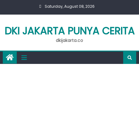
Skip
Saturday, August 08, 2026
to
content
DKI JAKARTA PUNYA CERITA
dkijakarta.co