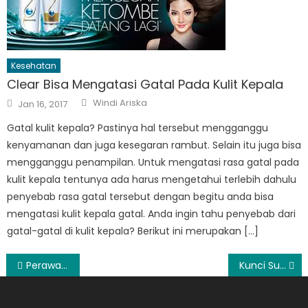
Kesehatan
Clear Bisa Mengatasi Gatal Pada Kulit Kepala
Author
Posted
Windi Ariska
Jan 16, 2017
on
Gatal kulit kepala? Pastinya hal tersebut mengganggu
kenyamanan dan juga kesegaran rambut. Selain itu juga bisa
mengganggu penampilan. Untuk mengatasi rasa gatal pada
kulit kepala tentunya ada harus mengetahui terlebih dahulu
penyebab rasa gatal tersebut dengan begitu anda bisa
mengatasi kulit kepala gatal. Anda ingin tahu penyebab dari
gatal-gatal di kulit kepala? Berikut ini merupakan […]
Post
Perawatan Kulit Dengan Cream Sari
Kunci Sukses Mesin Pembantu Bisnis Tahu dan Tempe
navigation