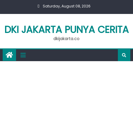
Skip
Saturday, August 08, 2026
to
content
DKI JAKARTA PUNYA CERITA
dkijakarta.co