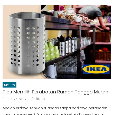
Umum
Tips Memilih Perabotan Rumah Tangga Murah
Author
Posted
Bisnis
Jun 24, 2019
on
Apalah artinya sebuah ruangan tanpa hadirnya perabotan
yang mengisinya?. Ya, semua pasti setuju bahwa tanpa