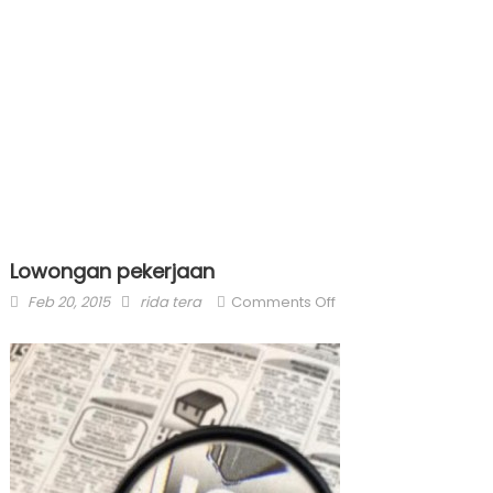
Lowongan pekerjaan
Posted
Author
on
Feb 20, 2015
rida tera
Comments Off
on
Lowongan
pekerjaan