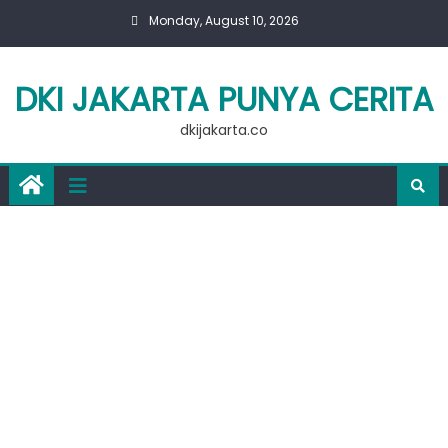
Skip
Monday, August 10, 2026
to
content
DKI JAKARTA PUNYA CERITA
dkijakarta.co