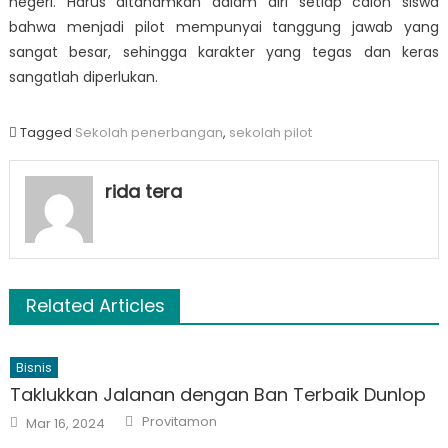
negeri. Harus ditanamkan dalam diri setiap calon siswa
bahwa menjadi pilot mempunyai tanggung jawab yang
sangat besar, sehingga karakter yang tegas dan keras
sangatlah diperlukan.
Tagged
Sekolah penerbangan
,
sekolah pilot
rida tera
Related Articles
Bisnis
Taklukkan Jalanan dengan Ban Terbaik Dunlop
Author
Posted
Provitamon
Mar 16, 2024
on