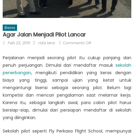
Bisnis
Agar Jalan Menjadi Pilot Lancar
Posted
Author
on
Feb 23, 2015
rida tera
Comments Off
on
Agar
Jalan
Perjalanan menjadi seorang pilot itu cukup panjang dan
Menjadi
penuh perjuangan. Dimulai dari mendaftar masuk
sekolah
Pilot
penerbangan
, mengikuti pendidikan yang keras dengan
Lancar
biaya yang tinggi, sampai ujian yang ketat untuk
mengantungi lisensi sebagai seorang pilot. Belum lagi
kompetisi dan mencari pengalaman saat melamar kerja.
Karena itu, sebagai langkah awal, para calon pilot harus
bersiap-siap, dimulai dari persiapan mendaftar di sekolah
yang diinginkan.
Sekolah pilot seperti Fly Perkasa Flight School, mempunyai