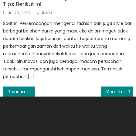
Tips Berikut Ini
Author
Posted
Bisnis
Jul 23, 2022
on
Saat ini Perkembangan mengenai fashion dan juga style dari
berbagai belahan dunia yang masuk ke dalam negeri tidak
dapat dielakan lagi. Kalau ini pantas terjadi karena memang
perkembangan zaman dari waktu ke waktu yang
memunculkan banyak sekali Inovasi dan juga perbedaan.
Tidak lain Inovasi dan juga berbagai macam perubahan
tersebut mempengaruhi kehidupan manusia. Termasuk
perubahan […]
Post
Varian Spesifikasi Mobil Nissan Juke 2015
Memilih Asuransi Bagi Mobil Mewah Anda
navigation