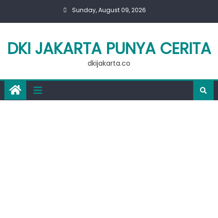
Skip
Sunday, August 09, 2026
to
content
DKI JAKARTA PUNYA CERITA
dkijakarta.co