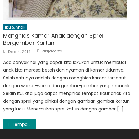
ibu & Anak
Menghias Kamar Anak dengan Sprei
Bergambar Kartun
Author
Posted
dkijakarta
Dec 4, 2014
on
Ada banyak hal yang dapat kita lakukan untuk membuat
anak kita merasa betah dan nyaman di kamar tidurnya.
Salah satunya adalah dengan menghias kamar tersebut
dengan warna-warna dan gambar-gambar yang menarik.
Selain itu, kita juga dapat menghias tempat tidur anak kita
dengan sprei yang dihiasi dengan gambar-gambar kartun
yang lucu. Menemukan sprei katun dengan gambar […]
Post
Tempat-tempat Terindah Di Gunung Papandayan
navigation