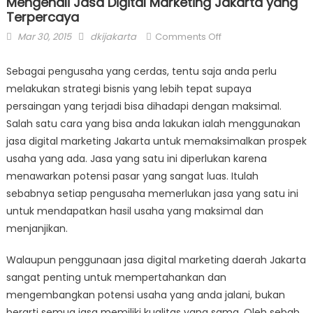
Mengenali Jasa Digital Marketing Jakarta yang
Terpercaya
Posted
Author
on
Mar 30, 2015
dkijakarta
Comments Off
on
Mengenali
Jasa
Sebagai pengusaha yang cerdas, tentu saja anda perlu
Digital
melakukan strategi bisnis yang lebih tepat supaya
Marketing
persaingan yang terjadi bisa dihadapi dengan maksimal.
Jakarta
Salah satu cara yang bisa anda lakukan ialah menggunakan
yang
jasa digital marketing Jakarta untuk memaksimalkan prospek
Terpercaya
usaha yang ada. Jasa yang satu ini diperlukan karena
menawarkan potensi pasar yang sangat luas. Itulah
sebabnya setiap pengusaha memerlukan jasa yang satu ini
untuk mendapatkan hasil usaha yang maksimal dan
menjanjikan.
Walaupun penggunaan jasa digital marketing daerah Jakarta
sangat penting untuk mempertahankan dan
mengembangkan potensi usaha yang anda jalani, bukan
berarti semua jasa memiliki kualitas yang sama. Oleh sebab