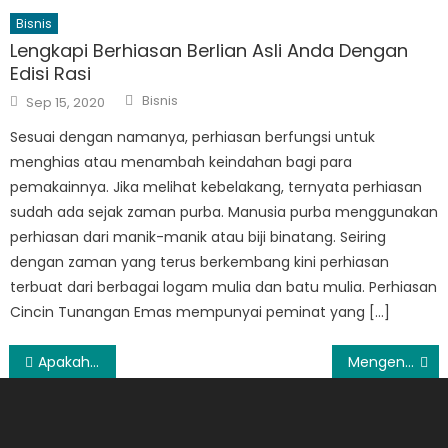
Bisnis
Lengkapi Berhiasan Berlian Asli Anda Dengan
Edisi Rasi
Author
Posted
Bisnis
Sep 15, 2020
on
Sesuai dengan namanya, perhiasan berfungsi untuk
menghias atau menambah keindahan bagi para
pemakainnya. Jika melihat kebelakang, ternyata perhiasan
sudah ada sejak zaman purba. Manusia purba menggunakan
perhiasan dari manik-manik atau biji binatang. Seiring
dengan zaman yang terus berkembang kini perhiasan
terbuat dari berbagai logam mulia dan batu mulia. Perhiasan
Cincin Tunangan Emas mempunyai peminat yang […]
Post
Apakah Dunia Persepakbolaan Indonesia Menjadi Lebih Baik?
Mengenal Asuransi Kendaraan Dan Asuransi Jiwa
navigation