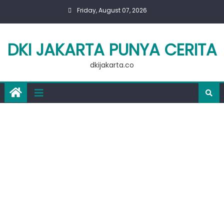
Skip
Friday, August 07, 2026
to
content
DKI JAKARTA PUNYA CERITA
dkijakarta.co