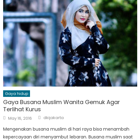
Gaya hidup
Gaya Busana Muslim Wanita Gemuk Agar
Terlihat Kurus
Author
Posted
dkijakarta
May 16, 2016
on
Mengenakan busana muslim di hari raya bisa menambah
kepercayaan diri menyambut lebaran. Busana muslim saat