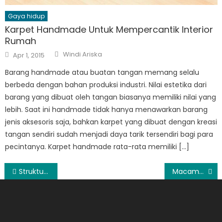
Gaya hidup
Karpet Handmade Untuk Mempercantik Interior
Rumah
Author
Posted
Windi Ariska
Apr 1, 2015
on
Barang handmade atau buatan tangan memang selalu
berbeda dengan bahan produksi industri. Nilai estetika dari
barang yang dibuat oleh tangan biasanya memiliki nilai yang
lebih. Saat ini handmade tidak hanya menawarkan barang
jenis aksesoris saja, bahkan karpet yang dibuat dengan kreasi
tangan sendiri sudah menjadi daya tarik tersendiri bagi para
pecintanya. Karpet handmade rata-rata memiliki […]
Post
Struktur Surat Lamaran Pekerjaan
Macam-macam Produksi Kerajinan Kulit Garut
navigation