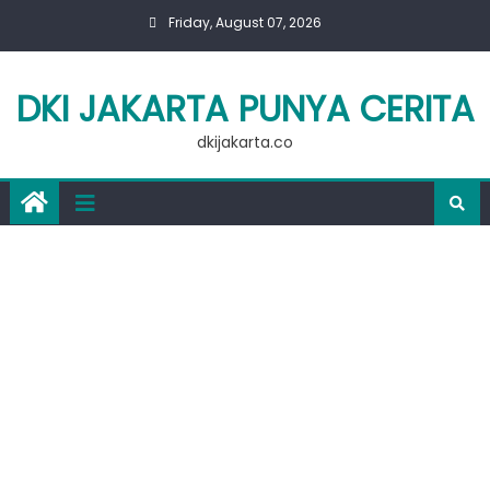
Skip
Friday, August 07, 2026
to
content
DKI JAKARTA PUNYA CERITA
dkijakarta.co