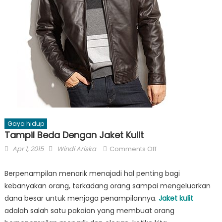
Gaya hidup
Tampil Beda Dengan Jaket Kulit
Posted
Author
on
Apr 1, 2015
Windi Ariska
Comments Off
on
Tampil
Beda
Berpenampilan menarik menajadi hal penting bagi
Dengan
kebanyakan orang, terkadang orang sampai mengeluarkan
Jaket
dana besar untuk menjaga penampilannya.
Jaket kulit
Kulit
adalah salah satu pakaian yang membuat orang