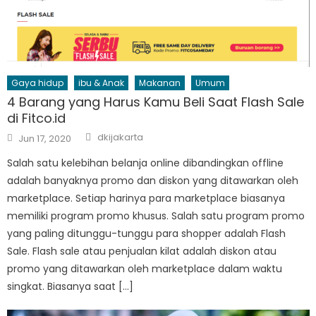
Gaya hidup
ibu & Anak
Makanan
Umum
4 Barang yang Harus Kamu Beli Saat Flash Sale
di Fitco.id
Author
Posted
dkijakarta
Jun 17, 2020
on
Salah satu kelebihan belanja online dibandingkan offline
adalah banyaknya promo dan diskon yang ditawarkan oleh
marketplace. Setiap harinya para marketplace biasanya
memiliki program promo khusus. Salah satu program promo
yang paling ditunggu-tunggu para shopper adalah Flash
Sale. Flash sale atau penjualan kilat adalah diskon atau
promo yang ditawarkan oleh marketplace dalam waktu
singkat. Biasanya saat […]