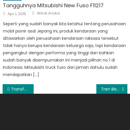
Tangguhnya Mitsubishi New Fuso F11217
Author
Posted
Windi Ariska
Apr 1, 2015
on
Seperti yang sudah banyak kita ketahui tentang perusahaan
mobil pionir asal Jepang ini, produk kendaraan yang
ditawarkan oleh perusahaan kendaraan raksasa tersebut
tidak hanya berupa kendaraan keluarga saja, tapi kendaraan
pengangkut dengan performa yang tinggi dan bahkan
sudah banyak disempurnakan ini menjadi pilihan no 1 di
Indonesia. Mitsubishi truck fuso dari jaman dahulu sudah
mendapatkan […]
Post
Transformasi Yamaha Jupiter MX 135
Tren Bisnis Pembuatan Jok Mobil
navigation