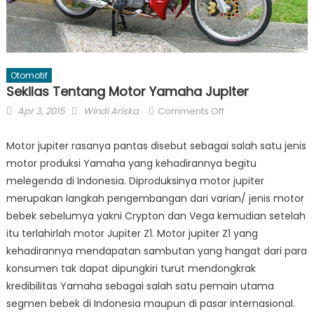
Otomotif
Sekilas Tentang Motor Yamaha Jupiter
Posted
Author
on
Apr 3, 2015
Windi Ariska
Comments Off
on
Sekilas
Tentang
Motor jupiter rasanya pantas disebut sebagai salah satu jenis
Motor
motor produksi Yamaha yang kehadirannya begitu
Yamaha
melegenda di Indonesia. Diproduksinya motor jupiter
Jupiter
merupakan langkah pengembangan dari varian/ jenis motor
bebek sebelumya yakni Crypton dan Vega kemudian setelah
itu terlahirlah motor Jupiter Z1. Motor jupiter Z1 yang
kehadirannya mendapatan sambutan yang hangat dari para
konsumen tak dapat dipungkiri turut mendongkrak
kredibilitas Yamaha sebagai salah satu pemain utama
segmen bebek di Indonesia maupun di pasar internasional.