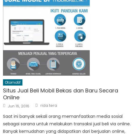
Otomotif
Situs Jual Beli Mobil Bekas dan Baru Secara
Online
Author
Posted
rida tera
Jun 16, 2016
on
Saat ini banyak sekali orang memanfaatkan media sosial
sebagai sarana untuk melakukan transaksi jual beli via online.
Banyak kemudahan yang didapatkan dari berjualan online,