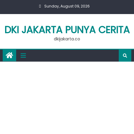
Skip
Sunday, August 09, 2026
to
content
DKI JAKARTA PUNYA CERITA
dkijakarta.co