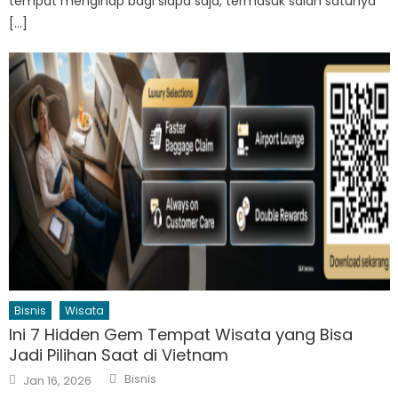
tempat menginap bagi siapa saja, termasuk salah satunya
[…]
Bisnis
Wisata
Ini 7 Hidden Gem Tempat Wisata yang Bisa
Jadi Pilihan Saat di Vietnam
Author
Posted
Bisnis
Jan 16, 2026
on