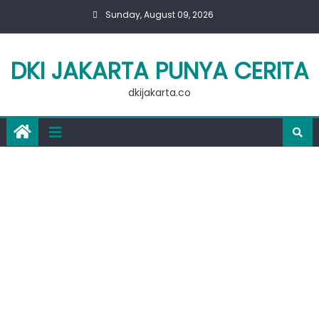
Skip
Sunday, August 09, 2026
to
content
DKI JAKARTA PUNYA CERITA
dkijakarta.co