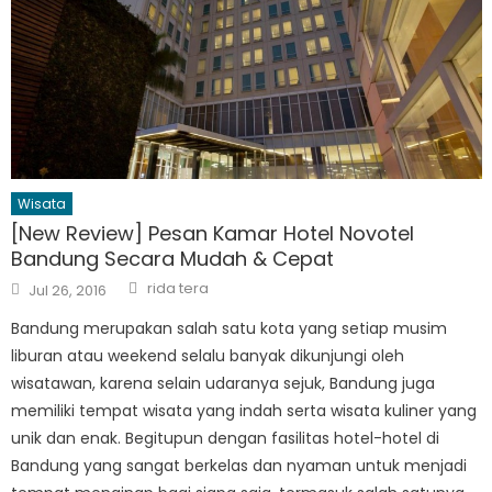
Wisata
[New Review] Pesan Kamar Hotel Novotel
Bandung Secara Mudah & Cepat
Author
Posted
rida tera
Jul 26, 2016
on
Bandung merupakan salah satu kota yang setiap musim
liburan atau weekend selalu banyak dikunjungi oleh
wisatawan, karena selain udaranya sejuk, Bandung juga
memiliki tempat wisata yang indah serta wisata kuliner yang
unik dan enak. Begitupun dengan fasilitas hotel-hotel di
Bandung yang sangat berkelas dan nyaman untuk menjadi