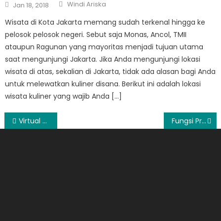
Author
Posted
Windi Ariska
Jan 18, 2018
on
Wisata di Kota Jakarta memang sudah terkenal hingga ke
pelosok pelosok negeri. Sebut saja Monas, Ancol, TMII
ataupun Ragunan yang mayoritas menjadi tujuan utama
saat mengunjungi Jakarta. Jika Anda mengunjungi lokasi
wisata di atas, sekalian di Jakarta, tidak ada alasan bagi Anda
untuk melewatkan kuliner disana. Berikut ini adalah lokasi
wisata kuliner yang wajib Anda […]
Post
Virtual Office Equity Tower SCBD Sudirman
Fungsi Program Kasir Max Retail
navigation