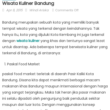
Wisata Kuliner Bandung
Posted
Author
on
Apr 8, 2015
Windi Ariska
Comments Off
on
Wisata
Kuliner
Bandung merupakan sebuah kota yang memiliki banyak
Bandung
tempat wisata yang terkenal dengan keindahannya. Tak
hanya itu, kota yang dijuluki Kota Kembang ini juga terkenal
dengan
wisata kuliner
yang khas dan tentunya sangat lezat
untuk disantap. Ada beberapa tempat berwisata kuliner yang
terkenal di Bandung, di antaranya:
Paskal Food Market
paskal food market terletak di daerah Pasir Kaliki Kota
Bandung. Disana kita dapat menikmati berbagai macam
makanan khas Bandung maupun Internasional dengan harga
yang sangat terjangkau. Maka tak heran jika pasar makanan
ini selalu dipadati oleh pengunjung baik penduduk sekitar
maupun dari luar kota. Dengan menggunakan konsep