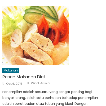
Makanan
Resep Makanan Diet
Author
Posted
Windi Ariska
Oct 6, 2015
on
Penampilan adalah sesuatu yang sangat penting bagi
banyak orang. salah satu perhatian terhadap penampilan
adalah berat badan atau tubuh yang ideal. Dengan