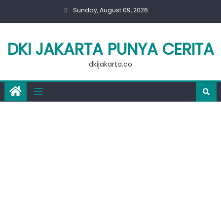
Skip
Sunday, August 09, 2026
to
content
DKI JAKARTA PUNYA CERITA
dkijakarta.co