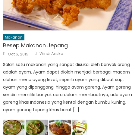
Makanan
Resep Makanan Jepang
Author
Posted
Windi Ariska
Oct 6, 2015
on
Salah satu makanan yang sangat disukai oleh banyak orang
adalah ayam. Ayam dapat diolah menjadi berbagai macam
olahan menu uyang lezat, seperti ayam yang dibuat sup,
ayam yang dipanggang, hingga ayam goreng. Ayam goreng
sendiri memiliki banyak cara dalam membuatnya, ada ayam
goreng khas Indonesia yang kental dengan bumbu kuning,
ayam goreng tepung khas barat […]