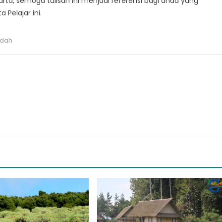
ta, semoga tulisan ini menjadi referensi bagi anda yang
Pelajar ini.
ndah