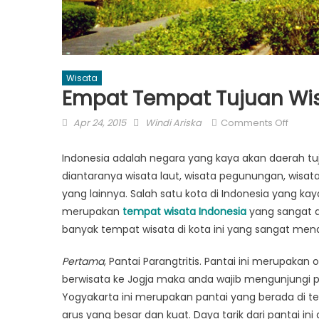
Wisata
Empat Tempat Tujuan Wis
Posted
Author
on
Apr 24, 2015
Windi Ariska
Comments Off
on
Empat
Tempa
Indonesia adalah negara yang kaya akan daerah tuj
Tujuan
diantaranya wisata laut, wisata pegunungan, wisat
Wisat
yang lainnya. Salah satu kota di Indonesia yang k
Terind
merupakan
tempat wisata Indonesia
yang sangat d
di
banyak tempat wisata di kota ini yang sangat mena
Yogya
Pertama
, Pantai Parangtritis. Pantai ini merupakan
berwisata ke Jogja maka anda wajib mengunjungi pan
Yogyakarta ini merupakan pantai yang berada di te
arus yang besar dan kuat. Daya tarik dari pantai ini