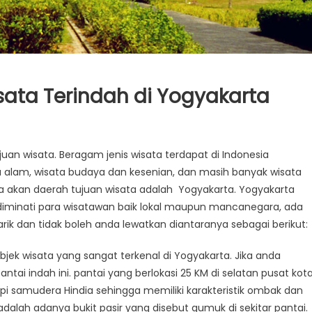
ata Terindah di Yogyakarta
t
uan wisata. Beragam jenis wisata terdapat di Indonesia
a alam, wisata budaya dan kesenian, dan masih banyak wisata
a
aya akan daerah tujuan wisata adalah Yogyakarta. Yogyakarta
ah
iminati para wisatawan baik lokal maupun mancanegara, ada
rik dan tidak boleh anda lewatkan diantaranya sebagai berikut:
karta
 objek wisata yang sangat terkenal di Yogyakarta. Jika anda
tai indah ini. pantai yang berlokasi 25 KM di selatan pusat kot
pi samudera Hindia sehingga memiliki karakteristik ombak dan
 adalah adanya bukit pasir yang disebut gumuk di sekitar pantai.