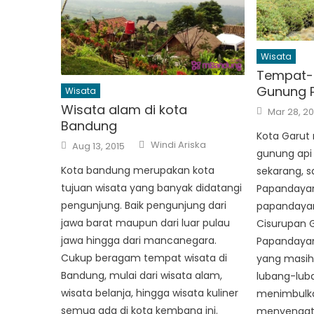
Wisata
Tempat-t
Gunung 
Wisata
Wisata alam di kota
Posted
Mar 28, 20
on
Bandung
Kota Garut
Author
Posted
Windi Ariska
Aug 13, 2015
on
gunung api
Kota bandung merupakan kota
sekarang, 
tujuan wisata yang banyak didatangi
Papandayan
pengunjung. Baik pengunjung dari
papandayan
jawa barat maupun dari luar pulau
Cisurupan 
jawa hingga dari mancanegara.
Papandaya
Cukup beragam tempat wisata di
yang masih 
Bandung, mulai dari wisata alam,
lubang-lub
wisata belanja, hingga wisata kuliner
menimbulka
semua ada di kota kembang ini.
menyengat. 