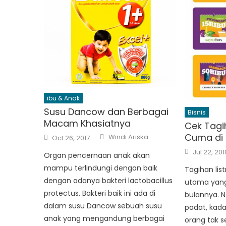
ibu & Anak
Susu Dancow dan Berbagai
Bisnis
Macam Khasiatnya
Cek Tagi
Author
Posted
Cuma di 
Windi Ariska
Oct 26, 2017
on
Posted
Jul 22, 201
Organ pencernaan anak akan
on
mampu terlindungi dengan baik
Tagihan lis
dengan adanya bakteri lactobacillus
utama yang 
protectus. Bakteri baik ini ada di
bulannya. 
dalam susu Dancow sebuah susu
padat, kad
anak yang mengandung berbagai
orang tak 