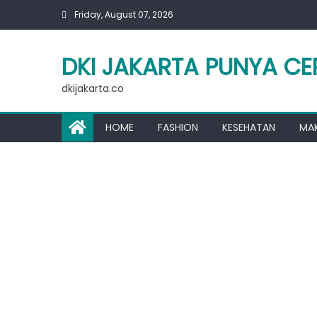
Skip
Friday, August 07, 2026
to
content
DKI JAKARTA PUNYA CE
dkijakarta.co
HOME
FASHION
KESEHATAN
MA