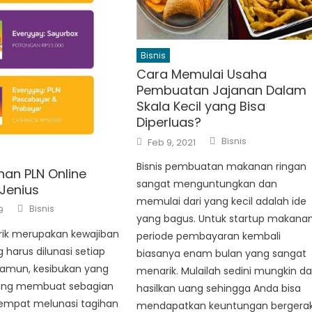
Bisnis
Cara Memulai Usaha
Pembuatan Jajanan Dalam
Skala Kecil yang Bisa
Diperluas?
Author
Posted
Bisnis
Feb 9, 2021
on
Bisnis pembuatan makanan ringan
han PLN Online
sangat menguntungkan dan
Jenius
memulai dari yang kecil adalah ide
Author
Bisnis
9
yang bagus. Untuk startup makanan
trik merupakan kewajiban
periode pembayaran kembali
harus dilunasi setiap
biasanya enam bulan yang sangat
Namun, kesibukan yang
menarik. Mulailah sedini mungkin d
ang membuat sebagian
hasilkan uang sehingga Anda bisa
sempat melunasi tagihan
mendapatkan keuntungan bergera