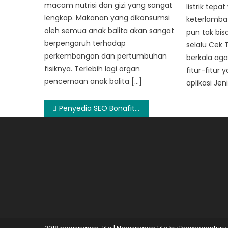
macam nutrisi dan gizi yang sangat
listrik tep
lengkap. Makanan yang dikonsumsi
keterlambat
oleh semua anak balita akan sangat
pun tak bisa
berpengaruh terhadap
selalu Cek 
perkembangan dan pertumbuhan
berkala aga
fisiknya. Terlebih lagi organ
fitur-fitur
pencernaan anak balita […]
aplikasi Jeni
Post
Penyedia SEO Bonafit? Periksa Dulu Hal Berikut!
navigation