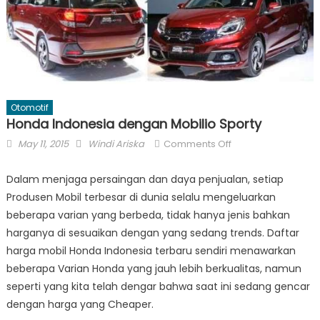
Otomotif
Honda Indonesia dengan Mobilio Sporty
Posted
Author
on
May 11, 2015
Windi Ariska
Comments Off
on
Honda
Indonesia
Dalam menjaga persaingan dan daya penjualan, setiap
dengan
Produsen Mobil terbesar di dunia selalu mengeluarkan
Mobilio
beberapa varian yang berbeda, tidak hanya jenis bahkan
Sporty
harganya di sesuaikan dengan yang sedang trends. Daftar
harga mobil Honda Indonesia terbaru sendiri menawarkan
beberapa Varian Honda yang jauh lebih berkualitas, namun
seperti yang kita telah dengar bahwa saat ini sedang gencar
dengan harga yang Cheaper.