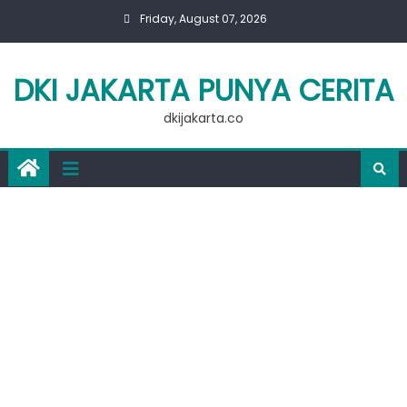
Skip
Friday, August 07, 2026
to
content
DKI JAKARTA PUNYA CERITA
dkijakarta.co