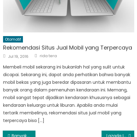
Otomotif
Rekomendasi Situs Jual Mobil yang Terpercaya
Author
Posted
rida tera
Jul 19, 2016
on
Membeli mobil sekarang ini bukanlah hal yang sulit untuk
dicapai. Sekarang ini, dapat anda perhatikan bahwa banyak
mobil bekas yang juga beredar dipasaran untuk membantu
banyak orang dalam pemenuhan kendaraan ini. Memang,
mobil sangat tepat dijadikan kendaraan khususnya sebagai
kendaraan keluarga untuk liburan. Apabila anda mulai
tertarik membelinya, rekomendasi situs jual mobil yang
terpercaya bisa […]
Post
Banyak Hal yang Bisa Kalian Dapat di Shopious.com
Lazada Indonesia Menawarkan Smartphone Selfie Alcatel One Touch Flash Plus