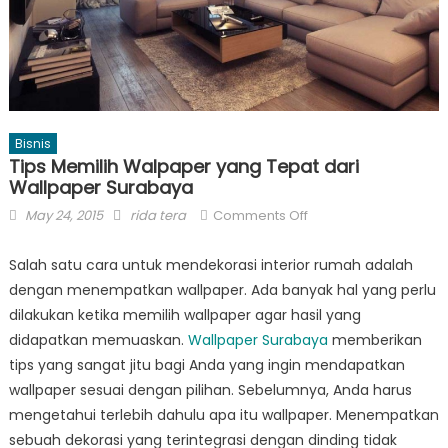
Bisnis
Tips Memilih Walpaper yang Tepat dari
Wallpaper Surabaya
Posted
Author
on
May 24, 2015
rida tera
Comments Off
on
Tips
Memilih
Salah satu cara untuk mendekorasi interior rumah adalah
Walpaper
dengan menempatkan wallpaper. Ada banyak hal yang perlu
yang
dilakukan ketika memilih wallpaper agar hasil yang
Tepat
didapatkan memuaskan.
Wallpaper Surabaya
memberikan
dari
tips yang sangat jitu bagi Anda yang ingin mendapatkan
Wallpaper
wallpaper sesuai dengan pilihan. Sebelumnya, Anda harus
Surabaya
mengetahui terlebih dahulu apa itu wallpaper. Menempatkan
sebuah dekorasi yang terintegrasi dengan dinding tidak