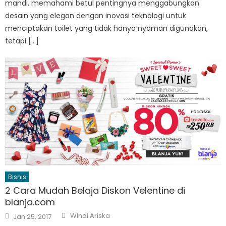
mandi, memahami betul pentingnya menggabungkan
desain yang elegan dengan inovasi teknologi untuk
menciptakan toilet yang tidak hanya nyaman digunakan,
tetapi […]
Bisnis
2 Cara Mudah Belaja Diskon Velentine di
blanja.com
Author
Posted
Windi Ariska
Jan 25, 2017
on