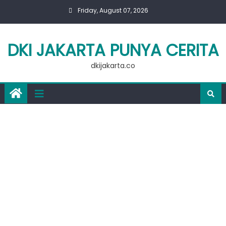
Skip
Friday, August 07, 2026
to
content
DKI JAKARTA PUNYA CERITA
dkijakarta.co