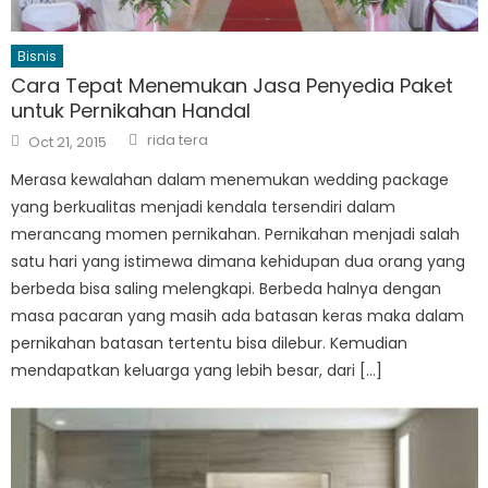
Bisnis
Cara Tepat Menemukan Jasa Penyedia Paket
untuk Pernikahan Handal
Author
Posted
rida tera
Oct 21, 2015
on
Merasa kewalahan dalam menemukan wedding package
yang berkualitas menjadi kendala tersendiri dalam
merancang momen pernikahan. Pernikahan menjadi salah
satu hari yang istimewa dimana kehidupan dua orang yang
berbeda bisa saling melengkapi. Berbeda halnya dengan
masa pacaran yang masih ada batasan keras maka dalam
pernikahan batasan tertentu bisa dilebur. Kemudian
mendapatkan keluarga yang lebih besar, dari […]