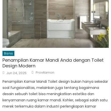
Bisnis
Penampilan Kamar Mandi Anda dengan Toilet
Design Modern
Author
Posted
Provitamon
Jun 24, 2025
on
Penampilan Kamar Mandi Toilet design bukan hanya sekedar
soal fungsionalitas, melainkan juga tentang bagaimana
desain sebuah toilet bisa meningkatkan estetika dan
kenyamanan ruang kamar mandi. Kohler, sebagai salah satu
merek terkemuka dalam industri perlengkapan kamar