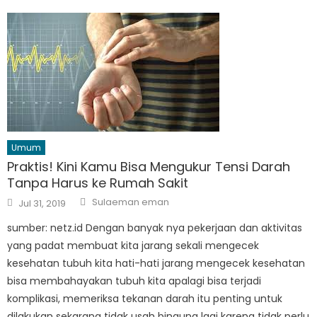
Umum
Praktis! Kini Kamu Bisa Mengukur Tensi Darah
Tanpa Harus ke Rumah Sakit
Author
Posted
Sulaeman eman
Jul 31, 2019
on
sumber: netz.id Dengan banyak nya pekerjaan dan aktivitas
yang padat membuat kita jarang sekali mengecek
kesehatan tubuh kita hati-hati jarang mengecek kesehatan
bisa membahayakan tubuh kita apalagi bisa terjadi
komplikasi, memeriksa tekanan darah itu penting untuk
dilakukan sekarang tidak usah bingung lagi karena tidak perlu