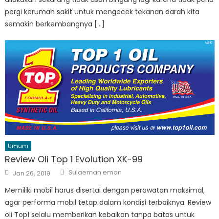
pergi kerumah sakit untuk mengecek tekanan darah kita
semakin berkembangnya […]
Umum
Review Oli Top 1 Evolution XK-99
Author
Posted
Sulaeman eman
Jan 26, 2019
on
Memiliki mobil harus disertai dengan perawatan maksimal,
agar performa mobil tetap dalam kondisi terbaiknya. Review
oli Top1 selalu memberikan kebaikan tanpa batas untuk